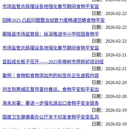
市场监管总局摆设各地强化春节期间食物平安监
日期：
2026-02-22
回眸2025 凸起问题整治加管力度畅通范畴食物平安
日期：
2026-02-22
鄢陵县市场监管局：纵深推进中小学校园食物平
日期：
2026-02-22
市场监管总局摆设各地强化春节期间食物平安监
日期：
2026-02-21
宜起成长栀子花开——2025年樟树市师岗前培训班
日期：
2026-02-21
案例｜食物和食物添加剂的标签存正在虚假内容
日期：
2026-02-20
刘吉到惠城区督导查抄春运、食物平安和平安出
日期：
2026-02-20
海关总署：要进一步强化进出口食物平安全链条
日期：
2026-02-19
国度卫生健康委办公厅关于印发食物平安变乱风
日期：
2026-02-19