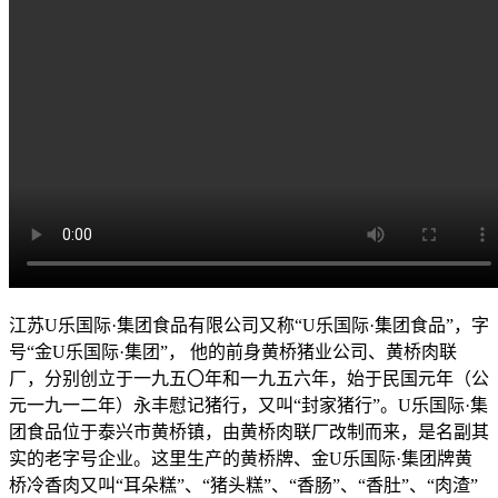
江苏U乐国际·集团食品有限公司又称“U乐国际·集团食品”，字
号“金U乐国际·集团”， 他的前身黄桥猪业公司、黄桥肉联
厂，分别创立于一九五〇年和一九五六年，始于民国元年（公
元一九一二年）永丰慰记猪行，又叫“封家猪行”。U乐国际·集
团食品位于泰兴市黄桥镇，由黄桥肉联厂改制而来，是名副其
实的老字号企业。这里生产的黄桥牌、金U乐国际·集团牌黄
桥冷香肉又叫“耳朵糕”、“猪头糕”、“香肠”、“香肚”、“肉渣”