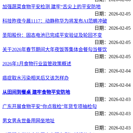
加强蔬菜食物平安检测 建牢“舌尖上的平安防地
日期：
2026-02-05
科技昨夜今晨1117：动静称华为将发布AI范畴冲破
日期：
2026-02-05
圣阳股份：固态电池已完成平安验证及轮回不变
日期：
2026-02-05
关于2026年春节期间大年夜饭等集体会餐勾当餐饮
日期：
2026-02-05
2026年1月食物行业监管政策概述
日期：
2026-02-04
癌症取水污染相关后又该怎样办
日期：
2026-02-04
从田间到餐桌 建牢食物平安防地
日期：
2026-02-03
广东开展食物平安“你点我检”年货专项抽检勾
日期：
2026-02-03
男女男永世备用网坐地址
日期：
2026-02-03