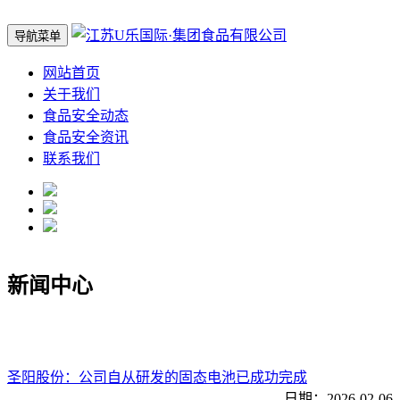
导航菜单
网站首页
关于我们
食品安全动态
食品安全资讯
联系我们
新闻中心
圣阳股份：公司自从研发的固态电池已成功完成
日期：
2026-02-06