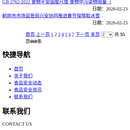
GB 2762-2022 食物平安国度尺度 食物中污染物限量（
日期：
2026-02-23
鹤岗市市场监管局兴安协同推进春节保障取冰雪
日期：
2026-02-23
首页
上一页
1
2
3
4
5
6
7
下一页
末页
共
55
页
660
条
快捷导航
首页
关于我们
食品安全动态
食品安全资讯
联系我们
联系我们
CONTACT US