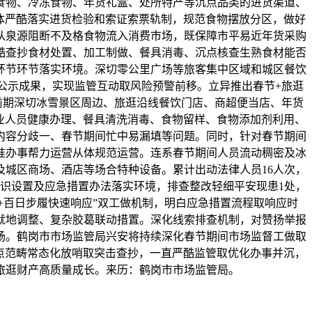
食物、冷冻食物、年货礼盒、处所特产等沉点品类的进货渠道、
体严酷落实进货检验和索证索票轨制，规范食物摆放分区，做好
从泉源阻断不及格食物流入消费市场，既保障市平易近年货采购
酷查抄食材处置、加工制做、餐具消毒、沉点核查生熟食材能否
环节环节落实环境。深切零公里广场等旅客集中区域和城区餐饮
公示成果，实现监管互动取风险预警前移。立异推出春节+旅逛
前期深切冰雪景区周边、旅逛沿线餐饮门店、商超便当店、年货
业人员健康办理、餐具清洗消毒、食物留样、食物添加剂利用、
内容分歧一、春节期间忙中易漏填等问题。同时，针对春节期间
准办事帮力运营从体规范运营。连系春节期间人员流动稠密及冰
城区商场、酒店等场合特种设备。累计出动法律人员16人次，
标识设置及应急措置办法落实环境，排查整改轻细平安现患1处，
置+百日步履快速响应”双工做机制，明白应急措置流程取响应时
就地调整、复杂胶葛联动措置。深化线索排查机制，对赞扬举报
场。鹤岗市市场监管局兴安将持续深化春节期间市场监督工做取
点范畴常态化放哨取突击查抄，一直严酷监管取优化办事并沉，
旅逛财产高质量成长。来历：鹤岗市市场监管局。