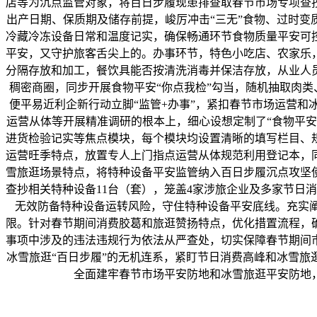
店等为沉点监管对象，将百日步履现患排查取春节市场专项查
出产日期、保质期及储存前提，峻厉冲击“三无”食物、过时
冷藏冷冻设备日常和温度记实，确保畅通环节食物质量平安可
平安，又守护旅客舌尖上的。办事环节，特色小吃店、农家乐
分隔存放和加工，餐饮具能否按清洗消毒并保洁存放，从业人
稠密商圈，同步开展食物平安“你点我检”勾当，随机抽取肉
便平易近利企新行动立脚“监管+办事”，紧扣春节市场运营
运营从体等开展精准调研的根本上，细心设想定制了“食物平
进货检验记实等焦点模块，每个模块均设置清晰的填写栏目、
运营旺季特点，放置专人上门指点运营从体规范利用登记本，
雪旅逛场景特点，将特种设备平安监管纳入百日步履沉点攻坚
查抄相关特种设备11台（套），笼盖4家涉旅企业及多家节日
无效防备特种设备运转风险，守住特种设备平安底线。充实阐扬
限。针对春节期间消费胶葛和旅逛赞扬特点，优化措置流程，
事项中涉及的违法违规行为依法从严查处，切实保障春节期间
冰雪旅逛“百日步履”的无机连系，紧盯节日消费高峰和冰雪
全面建牢春节市场平安防地和冰雪旅逛平安防地