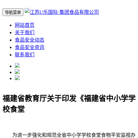
导航菜单
网站首页
关于我们
食品安全动态
食品安全资讯
联系我们
福建省教育厅关于印发《福建省中小学学
校食堂
为进一步强化和规范全省中小学学校食堂食物平安监视办