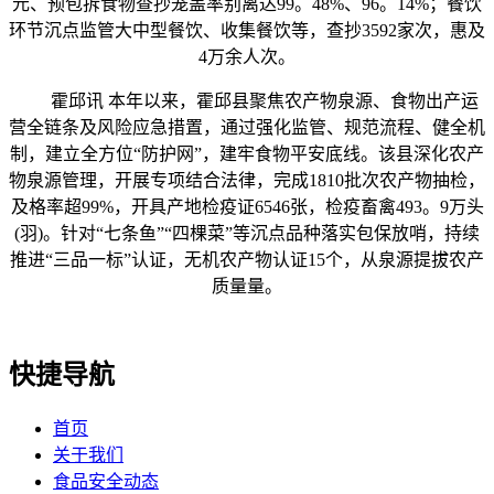
元、预包拆食物查抄笼盖率别离达99。48%、96。14%；餐饮
环节沉点监管大中型餐饮、收集餐饮等，查抄3592家次，惠及
4万余人次。
霍邱讯 本年以来，霍邱县聚焦农产物泉源、食物出产运
营全链条及风险应急措置，通过强化监管、规范流程、健全机
制，建立全方位“防护网”，建牢食物平安底线。该县深化农产
物泉源管理，开展专项结合法律，完成1810批次农产物抽检，
及格率超99%，开具产地检疫证6546张，检疫畜禽493。9万头
(羽)。针对“七条鱼”“四棵菜”等沉点品种落实包保放哨，持续
推进“三品一标”认证，无机农产物认证15个，从泉源提拔农产
质量量。
快捷导航
首页
关于我们
食品安全动态