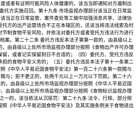
尺度或者有证明可能风险人体健康的，该当当即通知对方遏制出
委托方实施召回。第十九条 市场监视办理部分该当正在日常监
分该当正在日常监管、案件查处等工做中加强消息共享、法律协
受托方的出产运营场合不正在本辖区的，还该当将违法线索及时
时节制食物平安风险，并依法对委托方或者受托方违法行为进行
档案。第二十二条 委托方违反本法子第第一款的，由县级以上
的，由县级以上处所市场监视办理部分按照《食物出产许可办理
保留，或者记实保留刻日不合适的；（四）委托方、受托方违反
承担的食物平安义务的；（五）委托方违反本法子第十一条第二
按照《中华人平易近国食物平安法》第一百二十六条第一款赐与
，赐与；拒不更正的，处两千元以上一万元以下罚款。第二十六
度的，由县级以上处所市场监视办理部分按照《中华人平易近国
的，由县级以上处所市场监视办理部分按照《食物标识监视办理
之一的，该当依法从沉惩罚：第二十九条 法令、行规、部分规
按照《中华人平易近国食物平安法》及其实施条例关于食物进出