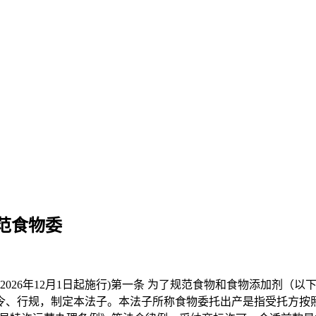
范食物委
 自2026年12月1日起施行)第一条 为了规范食物和食物添加
令、行规，制定本法子。本法子所称食物委托出产是指受托方按