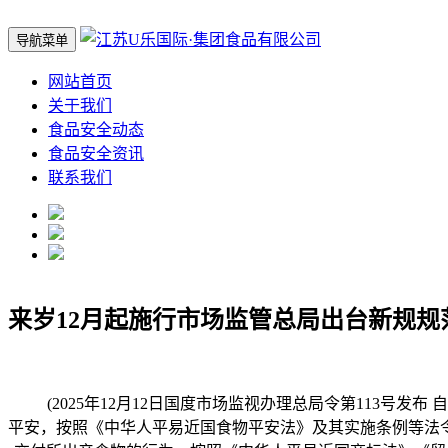
导航菜单
网站首页
关于我们
食品安全动态
食品安全资讯
联系我们
来岁12月起施行市场监管总局出台新规规
(2025年12月12日国度市场监视办理总局令第113号发布
平安，按照《中华人平易近国食物平安法》及其实施条例等法