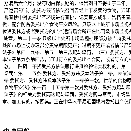
期满后六个月；没有明白保质期的，保留刻日不得少于二年。
产运营勾当。委托方该当依法召回曾经上市发卖的食物，通知
视查抄中对委托出产环境进行查抄，记实查抄成果，留档备查
做，配合防备委托出产食物平安风险。县级以上处所市场监视
传递委托方或者受托方的出产运营场合所正在地同级市场监视
处置。第二十一条 县级以上处所市场监视办理部分该当将委
处所市场监视办理部分责令期限更正；过期不更正或者情节严
法子》第四十九条、第五十第三款赐与惩罚。（三）委托方、
本法子第九条第四款，通过订立的委托出产合同，或者订立商
款，、障碍、干扰受托方依法履行进货检验记实权利的。第二
惩罚：第二十五条 委托方、受托方违反本法子第十条，未依
条 委托方、受托方违反本法子第十一条第一款，供给的食物
食物平安法》第一百二十五条第一款对委托方、受托方赐与惩
法子》的相关对委托两边赐与惩罚。受托方赐与惩罚。市场监
章、加工有的，按照其。正在中华人平易近国境内委托出产仅