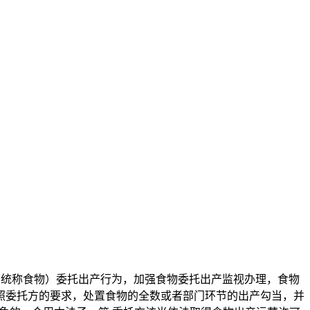
剂（以下统称食物）委托出产行为，加强食物委托出产监视办理，食物
照委托方的要求，处置食物的全数或者部门环节的出产勾当，并