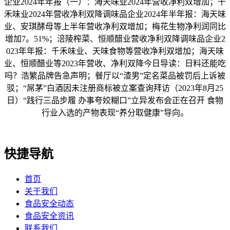
企业2024年年报（一）：海天味业2024年营收净利双增加；千
禾味业2024年营收净利双降调味品企业2024年半年报：海天味
业、安琪酵母等上半年营收净利双增加；梅花生物净利润同比
增加7。51%；涪陵榨菜、恒顺醋业营收净利双降调味品企业2
023年年报：千禾味业、天味食物等营收净利双增加；海天味
业、恒顺醋业等2023年营收、净利双降今日导读：日料还能吃
吗？浩繁品牌告急声明；餐厅以“渣男”定名菜品被罚后上诉被
驳；“屌茅”白酒因未注册商标被立案查询拜访（2023年8月25
日）“践行三品步履 办事夸姣糊口”立异发布会正在召开 食物
行业入选的产物表现“养分取健康”导向。
快捷导航
首页
关于我们
食品安全动态
食品安全资讯
联系我们