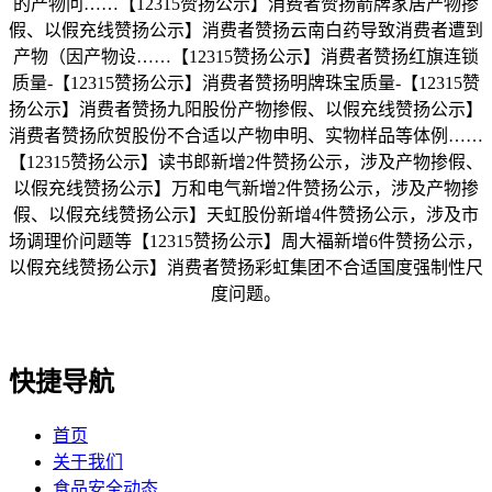
的产物问……【12315赞扬公示】消费者赞扬箭牌家居产物掺
假、以假充线赞扬公示】消费者赞扬云南白药导致消费者遭到
产物（因产物设……【12315赞扬公示】消费者赞扬红旗连锁
质量-【12315赞扬公示】消费者赞扬明牌珠宝质量-【12315赞
扬公示】消费者赞扬九阳股份产物掺假、以假充线赞扬公示】
消费者赞扬欣贺股份不合适以产物申明、实物样品等体例……
【12315赞扬公示】读书郎新增2件赞扬公示，涉及产物掺假、
以假充线赞扬公示】万和电气新增2件赞扬公示，涉及产物掺
假、以假充线赞扬公示】天虹股份新增4件赞扬公示，涉及市
场调理价问题等【12315赞扬公示】周大福新增6件赞扬公示，
以假充线赞扬公示】消费者赞扬彩虹集团不合适国度强制性尺
度问题。
快捷导航
首页
关于我们
食品安全动态