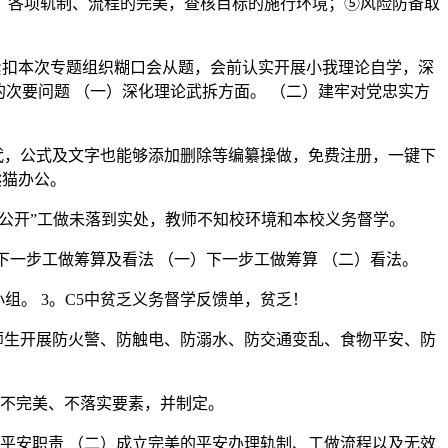
求，各项轨制、流程的完美，查核目标的施行环境；⑤风险防备取
人紧扣本次专题组织糊口会从题，会前认实开展小我理论自学，深
次要问题 （一）深化理论武拆方面。 （二）建牢对党忠实方
替代，公式及文字也能够添加删除等编纂操做，免费注册，一键下
在熊猫办公。
公开”工做未落到实处，教师不知校环境和本校义务督学。
下一步工做筹算及看法 （一）下一步工做筹算 （二）看法。
小组。 3。C5中贫乏义务督学反馈单，贫乏！
师生开展防火警、防触电、防溺水、防交通变乱、食物平安、防
不完美、不落实要素，并制定。
平安职责 （二）成立完美的平安办理轨制、工做流程以及无效