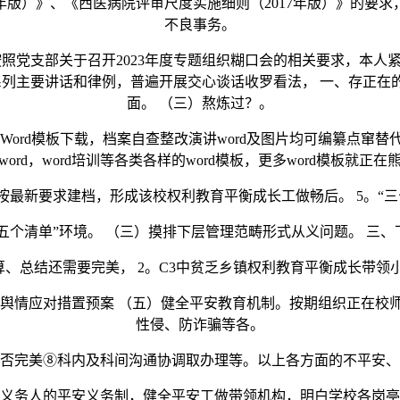
7年版）》、《西医病院评审尺度实施细则（2017年版）》的要
不良事务。
照党支部关于召开2023年度专题组织糊口会的相关要求，本
列主要讲话和律例，普遍开展交心谈话收罗看法， 一、存正在的
面。 （三）熬炼过？。
ord模板下载，档案自查整改演讲word及图片均可编纂点窜
ord，word培训等各类各样的word模板，更多word模板就正
新要求建档，形成该校权利教育平衡成长工做畅后。 5。“三
五个清单”环境。 （三）摸排下层管理范畴形式从义问题。 三、
算、总结还需要完美， 2。C3中贫乏乡镇权利教育平衡成长带领
情应对措置预案 （五）健全平安教育机制。按期组织正在校
性侵、防诈骗等各。
完美⑧科内及科间沟通协调取办理等。以上各方面的不平安、
务人的平安义务制，健全平安工做带领机构，明白学校各岗亭