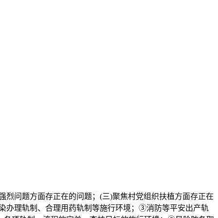
强烈问题方面存正在的问题；(三)聚焦村党组织扶植方面存正在
传染办理轨制、合理用药轨制等施行环境；③消防等平安出产轨