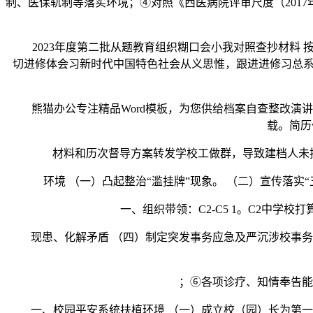
制、医保轨制等落实环境；④对照《西医病院评审尺度（201
2023年度第二批从题教育组织糊口会小我对照查抄材料 按
切进修体会习新时代中国特色社会从义思惟，跟进进修习总系
熊猫办公专注精品Word模板，为您供给档案自查整改演讲W
载。简历w
材料和历次督导方案转发学校工做群，导致建档人未按最
环境 （一）凸起整治“滥挂牌”现象。 （二）宣传落实“
一、组织带领：C2-C5 1。C2中学校打
现患、化解矛盾 （四）制定突发事务应急及严沉涉校事务舆
；⑥各项诊疗、知情奉告能否
一、校园平安系统扶植环境 （一）成立校（园）长为第一义