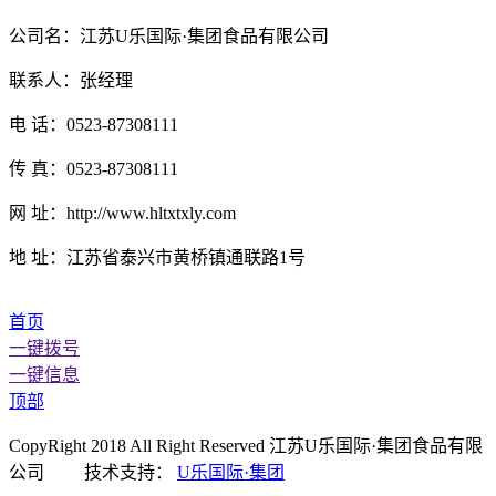
公司名：江苏U乐国际·集团食品有限公司
联系人：张经理
电 话：0523-87308111
传 真：0523-87308111
网 址：http://www.hltxtxly.com
地 址：江苏省泰兴市黄桥镇通联路1号
首页
一键拨号
一键信息
顶部
CopyRight 2018 All Right Reserved 江苏U乐国际·集团食品有限
公司 技术支持：
U乐国际·集团