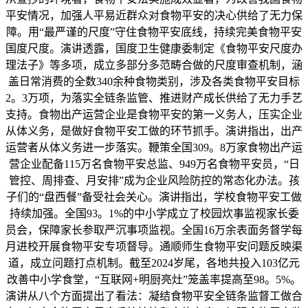
平安情况，加强人平易近群众对食物平安的决心供给了无力保
障。用“最严谨的尺度”守住食物平安底线，持续完美食物平安
国度尺度。演讲透露，国度卫生健康委制定《食物平安尺度办
理法子》等多项，成立多部分多范畴合做的尺度审查机制，涵
盖日常消费的全数340余种食物类别，涉及各类食物平安目标
2。3万项，为落实全链条监管、推进财产成长供给了无力手艺
支持。食物出产运营企业是食物平安的第一义务人，压实企业
从体义务，是做好食物平安工做的环节抓手。演讲指出，出产
运营者从体义务进一步落实。鞭策全国309。8万家食物出产运
营企业配备115万名食物平安总监、949万名食物平安员，“日
管控、周排查、月安排”成为企业风险防控的常态化办法。孩
子们的“盘西餐”备受社会关心。演讲指出，学校食物平安工做
持续加强。全国93。1%的中小学成立了校园炊事监视家长委
员会，保障家长参取严沉事项监视。全国16万余表面务督学每
月进校开展食物平安专项督导。通顺师生食物平安问题反映渠
道，成立问题打点机制。截至2024岁尾，各地共投入103亿元
改善中小学食堂，“互联网+明厨亮灶”笼盖率提高至98。5%。
演讲从八个方面提出了看法：凝结食物平安全链条监督工做合