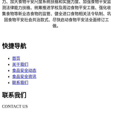
力、加大食物平安尺度系统扶植和实施力度、加强食物平安监
测法律能力扶植、统筹推进学校及周边食物平安工做、强化收
集食物等新业态食物的监管、健全进口食物相关法令轨制、巩
固食物平安社会共治款式、尽快启动食物平安法全面修订工
做。
快捷导航
首页
关于我们
食品安全动态
食品安全资讯
联系我们
联系我们
CONTACT US