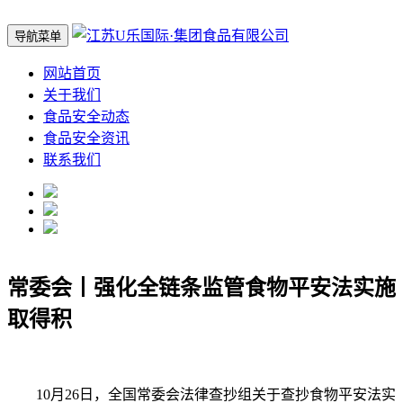
导航菜单
网站首页
关于我们
食品安全动态
食品安全资讯
联系我们
常委会丨强化全链条监管食物平安法实施
取得积
10月26日，全国常委会法律查抄组关于查抄食物平安法实