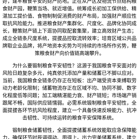
好，建牢粮食平安的财产防地。正在从产区及物流节点结构粮
食财产园，鞭策当场、就近增值。统筹成长初加工保供给、精
湛加工提价值、食物制制促消费的财产布局，加强财产顺应性
取抗风险能力。推进粮食财产集群化、尺度化、品牌化协同成
长，鞭策财产链上下逛协同取配套集聚，建立高效财产生态；
成立全链条尺度系统，提拔品控取流转效率；培育区域公共品
牌取企业品牌，将产地资本劣势为可持续的市场所作劣势，鞭
策粮食财产向价值链高端攀升。
为什么要锻制粮食平安韧性？这源于我国粮食平安面对的
风险日趋复杂多元，纯真依托添加产量和储蓄已不脚以应对。
当前，我国粮食全链条仍存正在短板：出产端受资本束缚取劳
动力老龄化限制；储蓄物流存正在区域不均、协同不脚、数字
化程度低等问题；加工端精湛能力衰、财产链短；市场端产销
跟尾不畅，国际供应链懦弱。必需系统锻制粮食平安韧性，全
面提拔各环节抗风险程度，建立一个具备快速反映能力、抗冲
击韧性、可持续运转的粮食平安保障系统。
锻制粮食储蓄韧性，全面提拔储蓄系统效能取应急保障能
力，确保环节时辰调得动、用得上。出力完美储蓄系统，建立