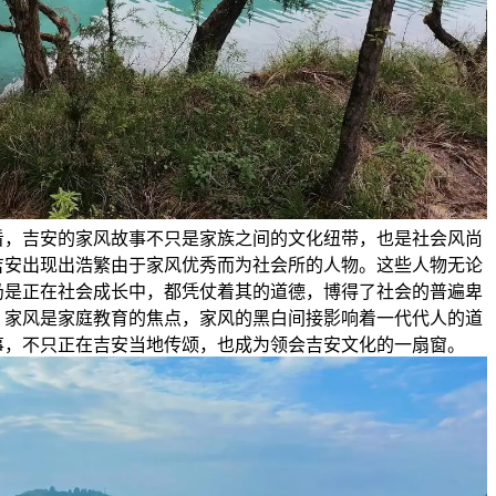
看，吉安的家风故事不只是家族之间的文化纽带，也是社会风尚
吉安出现出浩繁由于家风优秀而为社会所的人物。这些人物无论
仍是正在社会成长中，都凭仗着其的道德，博得了社会的普遍卑
，家风是家庭教育的焦点，家风的黑白间接影响着一代代人的道
事，不只正在吉安当地传颂，也成为领会吉安文化的一扇窗。