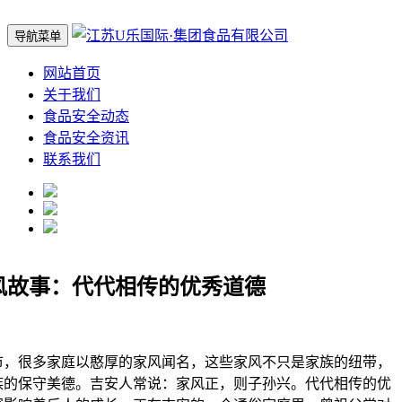
导航菜单
网站首页
关于我们
食品安全动态
食品安全资讯
联系我们
风故事：代代相传的优秀道德
很多家庭以憨厚的家风闻名，这些家风不只是家族的纽带，
族的保守美德。吉安人常说：家风正，则子孙兴。代代相传的优