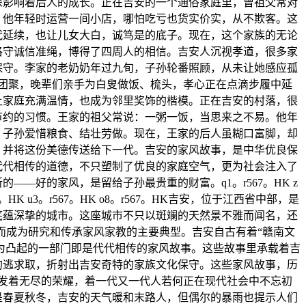
深影响着后人的成长。正在吉安的一个通俗家庭里，曾祖父常对
。他年轻时运营一间小店，哪怕吃亏也货实价实，从不欺客。这
代延续，也让儿女大白，诚笃是的底子。现在，这个家族的无论
恪守诚信准绳，博得了四周人的相信。吉安人沉视孝道，很多家
保守。李家的老奶奶年过九旬，子孙轮番照顾，从未让她感应孤
团聚，晚辈们亲手为白叟做饭、梳头，孝心正在点滴步履中延
让家庭充满温情，也成为邻里奖饰的楷模。正在吉安的村落，很
节约的习惯。王家的祖父常说：一粥一饭，当思来之不易。他年
，子孙爱惜粮食、结壮劳做。现在，王家的后人虽糊口富脚，却
，并将这份美德传送给下一代。吉安的家风故事，是中华优良保
代代相传的道德，不只塑制了优良的家庭空气，更为社会注入了
——好的家风，是留给子孙最贵重的财富。q1。r567。HK z
567。HK u3。r567。HK o8。r567。HK吉安，位于江西省中部，是
底蕴深挚的城市。这座城市不只以斑斓的天然景不雅而闻名，还
而成为研究和传承家风家教的主要典型。吉安自古有着“赣南文
为凸起的一部门即是代代相传的家风故事。这些故事里承载着吉
的逃求取，折射出吉安奇特的家族文化保守。这些家风故事，历
发着无尽的荣耀，着一代又一代人若何正在现代社会中不忘初
是春夏秋冬，吉安的天气暖和末路人，但偶尔的暴雨也提示人们