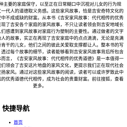
种主要的家庭保守，以至正在日常糊口中沉视对儿女的行为规
又一代人的道德取义务感。这些家风故事，恰是吉安奇特文化的
安中不成或缺的财富。从本书《吉安家风故事：代代相传的优秀
呈现了吉安各个家庭的家风故事，不只让读者领会到吉安地域长
人们感遭到家风故事对家庭行为塑制的主要性。通过做者的文字
动人的故事，实正在再现了吉安家庭中的点点滴滴，无论是充满
奋肯干的儿女，他们之间的彼此关爱取支撑都让人。整本书的写
，透过每个故事的细节，读者能够看到吉安家风故事背后所包含
体而言，《吉安家风故事：代代相传的优秀道德》是一本值得一
我们领会了吉安这片地盘的家风文化，更提示我们正在现代社会
发扬家风。通过对这些家风故事的阅读，读者可以或许罗致此中
风的优秀道德代代相传，成为社会的贵重财富。前往搜狐，查看
更多。
快捷导航
首页