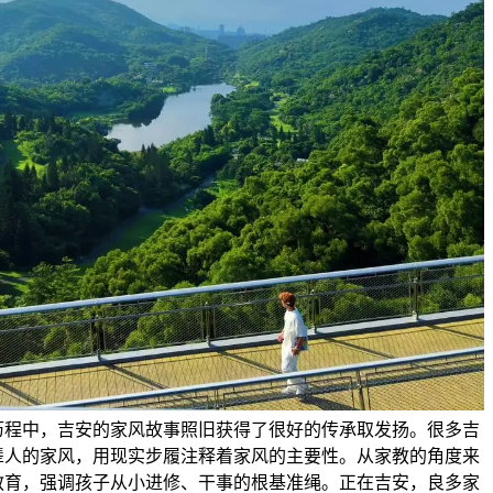
历程中，吉安的家风故事照旧获得了很好的传承取发扬。很多吉
辈人的家风，用现实步履注释着家风的主要性。从家教的角度来
教育，强调孩子从小进修、干事的根基准绳。正在吉安，良多家