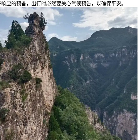
好响应的预备，出行时必然要关心气候预告，以确保平安。