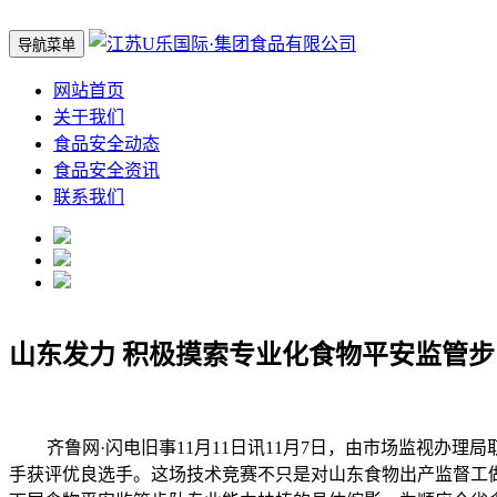
导航菜单
网站首页
关于我们
食品安全动态
食品安全资讯
联系我们
山东发力 积极摸索专业化食物平安监管
齐鲁网·闪电旧事11月11日讯11月7日，由市场监视办理
手获评优良选手。这场技术竞赛不只是对山东食物出产监督工