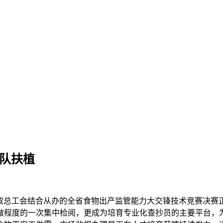
步队扶植
局取总工会结合从办的全省食物出产监管能力大交锋技术竞赛决赛
做程度的一次集中检阅，更成为培育专业化查抄员的主要平台，