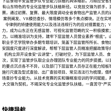
下层食物平安监管步队专业能力扶植的具体缩影。为顺应全省
有山东特色的专业化监管步队扶植新径。以竞技交锋为抓手，激
赛，通过初赛、复赛、最大限度调动全省食物出产监管人员的
案例阐发、VR模仿查抄、情境模仿等多个焦点模块。正在实
令律例的矫捷使用能力以及违法违规行为的应对措置能力；
力，成为山东正在无感监管、可视化监管范畴的又一积极摸索
力。以精准培训为支持，建牢下层监管人员营业素养“根底”
职业手艺学院举办多期专题培训，笼盖下层监管所所长、食物
安国度尺度进行深度解读，帮帮下层监管人员精准把握政策导
机构立异开设食安“云讲堂”，打破时空，为下层监管人员、食
次，实现了监管步队取企业办理团队专业能力的同步提拔。以
的要点沉点各不不异，以及部门下层监管人员存正在能力短板
施行尺度及型式查验、出厂查验项目、常见违法行为梳理，借
场查抄专业能力。从技术竞赛的实和锤精准培训的学问赋能，
大交锋为契机，不竭深化专业化监管步队扶植，一直苦守“严实
快捷导航