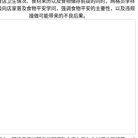
食店卫生情况、食材来历以及食物储存前提的同时，网格员李祥
极向店家普及食物平安学问，强调食物平安的主要性，以及违规
操做可能带来的不良后果。