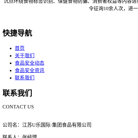
沉点环绕食物标签识别、保健食物防骗、消费者权益等内容进
令征询10余人次，进
快捷导航
首页
关于我们
食品安全动态
食品安全资讯
联系我们
联系我们
CONTACT US
公司名：江苏U乐国际·集团食品有限公司
联系人：张经理