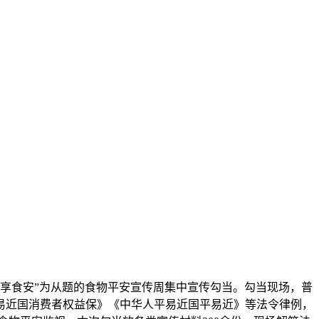
享食安”为从题的食物平安宣传周集中宣传勾当。勾当现场，普
易近国消费者权益保》《中华人平易近国平易近》等法令律例，