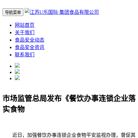
导航菜单
网站首页
关于我们
食品安全动态
食品安全资讯
联系我们
市场监管总局发布《餐饮办事连锁企业落
实食物
近日，加强餐饮办事连锁企业食物平安监视办理，督促其