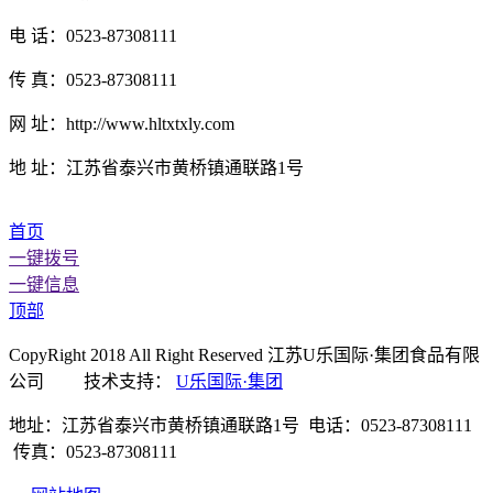
电 话：0523-87308111
传 真：0523-87308111
网 址：http://www.hltxtxly.com
地 址：江苏省泰兴市黄桥镇通联路1号
首页
一键拨号
一键信息
顶部
CopyRight 2018 All Right Reserved 江苏U乐国际·集团食品有限
公司 技术支持：
U乐国际·集团
地址：江苏省泰兴市黄桥镇通联路1号 电话：0523-87308111
传真：0523-87308111