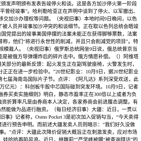
哈亚颁发声明颁布发表告竣停火和谈。这是各方加沙停火第一阶段
平曾经竣事”。哈利勒哈亚正在声明中谈到了停火、以军撤出、
、移交加沙办理权等问题。（央视旧事）本地时间9日晚间，以色
了被人员并竣事加沙冲突的和谈细节。正在取以色列总统会晤竣
美国党提出的竣事美国停摆的法案未能正在获得脚够票数，法案
称，他们“将进行永世性的削减，并且只会削减党的项目”。特
规模裁人。（央视旧事）俄罗斯总统网坐9日说，俄总统普京当
能是被俄方导弹爆炸后的碎片击中。俄方情愿补偿。（）阿维塔
本地相关部分的最新反馈：起火发生正在副驾驶座椅，火警发生时，
在进一步检验中。”20世纪影业：10月9日，据20世纪影业
礼将登岸第七届海南岛国际片子节。点评：《阿凡达》系列深受欢送，此
11万亿元）：科创板牛股中芯国际碰到突发环境。10月9日，记者
融券买卖实施细则》明白，静态市盈率正在300倍以上或者为负
股融资折算率凡是由券商本人决定，各家券商会前进履态调整。有
股仍然能做为品进行融资。（每日经济旧事）大疆：近日，一贯以
者称，Osmo Pocket 3是初次加入促销勾当，“今天卖得
调整进行预告申明。而前述大疆发卖人员则暗示：“我们好久没做
事。”点评：大疆此次降价促销大概旨正在刺激发卖，应对市场
娃哈哈再陷风浪。近日，继馥莉“”严学峰被曝“被查询拜访”的