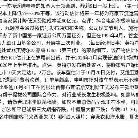
从一位接近娃哈哈的知恋人士领会到，馥莉9日一般上班。（第一
降低5%~30%不等，该行动估计将来一年将为商家节流运营成本超
为商家累计降低运费险成本超60亿元。点评：抖音电商积极响应
，九颂基金通过微信号发布通知布告称，公司现实节制人、施行董
办了新中国第一家证券公司万国证券，但正在1995年4月，管金生
立上海九颂江山基金公司，开展第三次创业。（每日经济旧事）英特尔
端处置器英特尔® 酷睿 Ultra（第三代）的架构细节，该产物估计将于
估计正在岁尾前出货，并于2026年1月实现普遍的市场供应。英特尔还
计将于2026年上半年推出。点评：英特尔发布新处置器，将鞭策
市10天大定达1。2万台。该车型估计于10月20日交付，艾维
7遭到消费者欢送，订单量颇高，申明市场对该车型表示乐不雅。
制商比亚迪10月8日正在阿根廷首都布宜诺斯艾利斯正式发布三
有帮于提拔公司国际合作力，对行业成长发生积极影响。如需转
片，请做者取本坐联系稿酬。如您不单愿做品呈现正在本坐，可
沙和平已竣事三大期指齐跌，中概股大都下跌；今晚20！30，
名中国旅客马来西亚失联！疑似2人照片：穿泳衣和潜水服，朋友