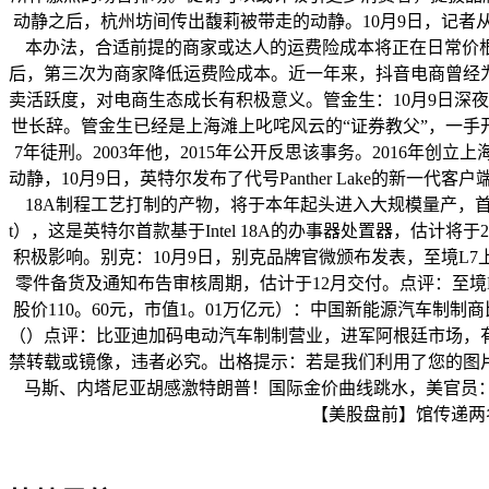
动静之后，杭州坊间传出馥莉被带走的动静。10月9日，记者
本办法，合适前提的商家或达人的运费险成本将正在日常价根本上
后，第三次为商家降低运费险成本。近一年来，抖音电商曾经
卖活跃度，对电商生态成长有积极意义。管金生：10月9日深夜
世长辞。管金生已经是上海滩上叱咤风云的“证券教父”，一手开
7年徒刑。2003年他，2015年公开反思该事务。2016年创
动静，10月9日，英特尔发布了代号Panther Lake的新一代客户
18A制程工艺打制的产物，将于本年起头进入大规模量产，首款SKU
t），这是英特尔首款基于Intel 18A的办事器处置器，估
积极影响。别克：10月9日，别克品牌官微颁布发表，至境L7上
零件备货及通知布告审核周期，估计于12月交付。点评：至境L
股价110。60元，市值1。01万亿元）：中国新能源汽车制
（）点评：比亚迪加码电动汽车制制营业，进军阿根廷市场，
禁转载或镜像，违者必究。出格提示：若是我们利用了您的图
马斯、内塔尼亚胡感激特朗普！国际金价曲线跳水，美官员：加
【美股盘前】馆传递两