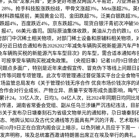
伴，实现“龙象共舞”，更多更好地惠及两国人平易近，为亚洲甚
0。28%，抢手科技股涨跌纷歧，甲骨文涨超3%，Meta涨超2
属、金属原材料跌幅居前，美国黄金公司、金田跌超7%，泛美白银跌超
超4%，百度跌近4%，京东跌超2%。现货白银汗青初次冲破50美
%，报47。66美元/盎司。国际原油集体收跌，美油从力合约跌1。6
发布对部门中沉稀土相关物项，对部门稀土设备和原辅料相关物项
分近日结合通知布告20262027年减免车辆购买税新能源汽车
免车辆购买税的新能源汽车车型目次》的车型，需合适本通知布告要
可按享受车辆购买税减免政策。（央视旧事）记者10月9日领
问题点多面广，特别是近年来虚假宣传、冒充伪下等线上问题日
宣传等问题专项管理。此次专项管理通过督促落实平台企业食物平
市场监管总局发布《关于管理价钱无序合作 优良市场价钱次序
合作会对行业成长、产物立异、质量平安等形成负面影响，晦气于
计24。33亿人次，日均3。04亿人次，比2024年同期日均
日传递，湖南省常委会党组、副从任乌兰涉嫌严沉违纪违法，目前正
日发布关于发布尕日塘秦刻石为省级文物单元的通知称，尕日塘秦
态、地舆认知以及古代交通线等方面具有严沉的汗青、艺术取科
0月9日正在白宫内阁会议上暗示，以色列被人员应于下周一（1
发声明称，埃及总统塞西邀请特朗普出席正在埃及举行的典礼。