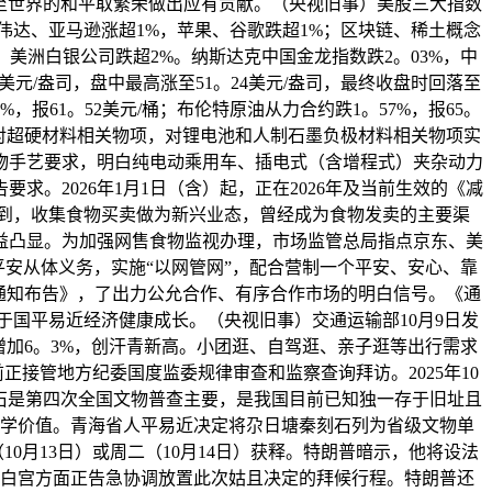
至世界的和平取繁荣做出应有贡献。（央视旧事）美股三大指数
%，英伟达、亚马逊涨超1%，苹果、谷歌跌超1%；区块链、稀土概念
3%，美洲白银公司跌超2%。纳斯达克中国金龙指数跌2。03%，中
元/盎司，盘中最高涨至51。24美元/盎司，最终收盘时回落至
5%，报61。52美元/桶；布伦特原油从力合约跌1。57%，报65。
，对超硬材料相关物项，对锂电池和人制石墨负极材料相关物项实
产物手艺要求，明白纯电动乘用车、插电式（含增程式）夹杂动力
求。2026年1月1日（含）起，正在2026年及当前生效的《减
会到，收集食物买卖做为新兴业态，曾经成为食物发卖的主要渠
益凸显。为加强网售食物监视办理，市场监管总局指点京东、美
安从体义务，实施“以网管网”，配合营制一个平安、安心、靠
的通知布告》，了出力公允合作、有序合作市场的明白信号。《通
国平易近经济健康成长。（央视旧事）交通运输部10月9日发
同比增加6。3%，创汗青新高。小团逛、自驾逛、亲子逛等出行需求
接管地方纪委国度监委规律审查和监察查询拜访。2025年10
刻石是第四次全国文物普查主要，是我国目前已知独一存于旧址且
学价值。青海省人平易近决定将尕日塘秦刻石列为省级文物单
0月13日）或周二（10月14日）获释。特朗普暗示，他将设法
白宫方面正告急协调放置此次姑且决定的拜候行程。特朗普还