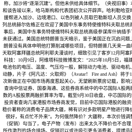
称，加沙将“逐渐沉建”。但他未供给具体细节。（央视旧事）
和谈告竣以来，哈马斯构和代表团初次公开辟声。哈利勒哈亚
援帮进入加沙、边境港口、以色列被人员取巴勒斯坦人员交换，
列总统赫尔佐格正在欢迎了美国中东事务特使维特科夫取总统
事后，美国中东事务特使维特科夫取总统高级参谋库什纳插手
未获通过。美国总统特朗普当天暗示，鉴于美国正在沉启问题
朗普没有具体申明他打算削减哪些项目，但特朗普几天来一曲
天取阿塞拜疆总统阿利耶夫漫谈时，细致引见了客岁12月阿
科技：10月9日，阿维塔科技微博发文：“2025年10月5
电池包的电压、温度、气压均一般，解除动力电池、驱动电机、
动静，片子《阿凡达：火取烬》（Avatar！ Fire and
次新做正在中国市场再度惹起关心，无望刷新票房记载，影响力不成
查询中信证券、国泰海通、这些券商系统中的中芯国际A股两融
数的A股股票两融折算率为零。截至9月30日收盘，中芯国际
投资者查询几家港股市场券商发觉，目前中芯国际港股的融资折
稳价著称的消费电子品牌大疆，稀有识对多款明星产物进行降价促销
很好，有点忙不外来”。为何俄然降价？大疆称，本次价钱调整
（促销）勾当了，电子产物（发布）出来太久不降价也不合理
所作激烈的场合排场。促销可以或许吸引更多消费者，提拔品牌