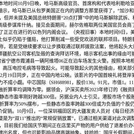
本地时间10月9日晚，哈马斯高级官员、首席构和代表哈利勒
暗示，哈马斯已从包罗美国正在内的调整方那里获得了，“加沙和
但并未提及美国总统特朗普“20点打算”中的哈马斯解除武拆
高级参谋库什纳。接见会面期间，赫尔佐格取两位美国官员会商
了正正在进行的以色列内阁会议。（央视旧事）本地时间9日，
上似乎仍陷于僵局，他打算削减一些受党欢送的联邦项目。特朗普
称，若是党继续要求以让步换取通过联邦拨款法案，他将起头大
塞拜疆航空公司客机坠毁的查询拜访环境，暗示客机出事的缘由可
日，福建省宁德市霞浦县一辆阿维塔06正在泊车场发生火警。按照
高压电控毛病等导致起火。可能导致起火的其他缘由，相关部分正正
 Ash）将于12月19日同步，正在中国内地公映。该影片的中国首映
小觑。中芯国际（SH688981，股价138。91元，市值1。
折算率均调降为零。据领会，沪深买卖所2023年修订的《融资
的静态市盈率刚好跨越300倍。另据业内人士引见，港股市场个
算率为50%摆布，一些静态市盈率跨越300倍或为负值的个
。10月9日，一位深圳福田区的大疆发卖人员对《每日经济旧事》记
是为“双11”推出的“常规促销放置”，已通过相关渠道对此次
，目前我们给国庆节期间正在店里买产物的用户供给了退差价办
出名度，但也可能影响品牌高端抽象。娃哈哈：国庆长假期间，