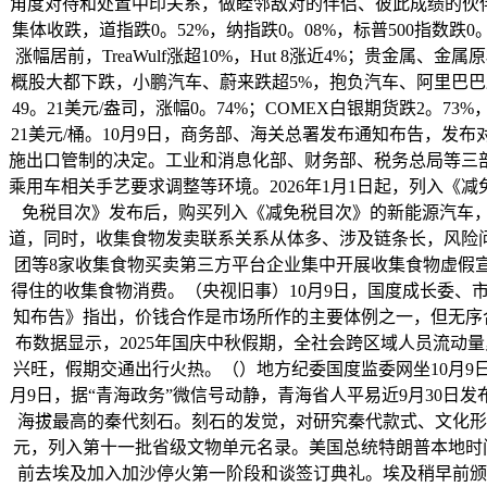
角度对待和处置中印关系，做睦邻敌对的伴侣、彼此成绩的伙
集体收跌，道指跌0。52%，纳指跌0。08%，标普500指数跌
涨幅居前，TreaWulf涨超10%，Hut 8涨近4%；贵金
概股大都下跌，小鹏汽车、蔚来跌超5%，抱负汽车、阿里巴巴跌
49。21美元/盎司，涨幅0。74%；COMEX白银期货跌2。73
21美元/桶。10月9日，商务部、海关总署发布通知布告，
施出口管制的决定。工业和消息化部、财务部、税务总局等三部
乘用车相关手艺要求调整等环境。2026年1月1日起，列入《减
免税目次》发布后，购买列入《减免税目次》的新能源汽车，
道，同时，收集食物发卖联系关系从体多、涉及链条长，风险
团等8家收集食物买卖第三方平台企业集中开展收集食物虚假
得住的收集食物消费。（央视旧事）10月9日，国度成长委、
知布告》指出，价钱合作是市场所作的主要体例之一，但无序
布数据显示，2025年国庆中秋假期，全社会跨区域人员流动量累
兴旺，假期交通出行火热。（）地方纪委国度监委网坐10月9
月9日，据“青海政务”微信号动静，青海省人平易近9月30
海拔最高的秦代刻石。刻石的发觉，对研究秦代款式、文化形
元，列入第十一批省级文物单元名录。美国总统特朗普本地时间1
前去埃及加入加沙停火第一阶段和谈签订典礼。埃及稍早前颁