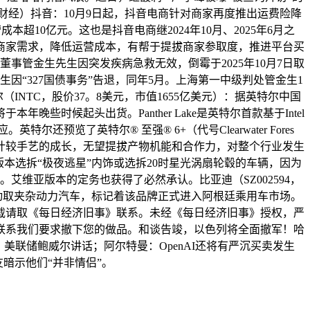
财经）抖音：10月9日起，抖音电商针对商家再度推出运费险降
10亿元。这也是抖音电商继2024年10月、2025年6月之
商家需求，降低运营成本，有帮于提拔商家参取度，推进平台买
事管金生先生因突发疾病急救无效，倒霉于2025年10月7日取
因“327国债事务”告退，同年5月。上海第一中级判处管金生1
（INTC，股价37。8美元，市值1655亿美元）：据英特尔中国
本年晚些时候起头出货。Panther Lake是英特尔首款基于Intel
预览了英特尔® 至强® 6+（代号Clearwater Fores
客户端计较手艺的成长，无望提拔产物机能和合作力，对整个行业发生
亚版本选拆“极夜逃星”内饰或选拆20时星光涡扇轮毂的车辆，因为
艾维亚版本的定务也获得了必然承认。比亚迪（SZ002594，
款电动取夹杂动力汽车，标记着该品牌正式进入阿根廷乘用车市场。
载请取《每日经济旧事》联系。未经《每日经济旧事》授权，严
联系我们要求撤下您的做品。和谈告竣，以色列将全面撤军！哈
美联储鲍威尔讲话；阿尔特曼：OpenAI还将有严沉买卖发生
暗示他们“并非情侣”。