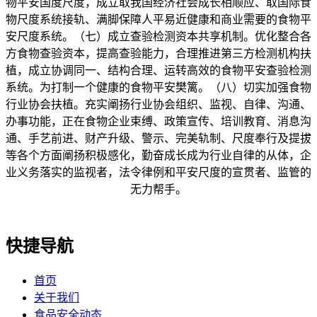
物平安国度尺度，成立取我国经济社会成长相顺应、取国际食
物尺度系统接轨、满脚保障人平易近健康和商业需要的食物平
安尺度系统。（七）成立查验检测资本共享机制。优化整合各
方食物查验资本，提高查验能力，合理推进第三方检测机构扶
植，成立协调同一、结构合理、运转高效的食物平安查验检测
系统。为打制一个健康的食物平安樊篱。（八）切实加强食物
行业协会扶植。充实阐扬行业协会组织、监视、自律、沟通、
办事功能，正在食物企业束缚、政策宣传、培训教育、消息沟
通、手艺前进、财产升级、警示、完美轨制、尺度奉行及提拔
等各个方面阐扬积极感化，勤奋成长成为行业自律的从体，企
业义务落实的监视者，法令律例和平安尺度的宣贯者、监管的
无力帮手。
快捷导航
首页
关于我们
食品安全动态