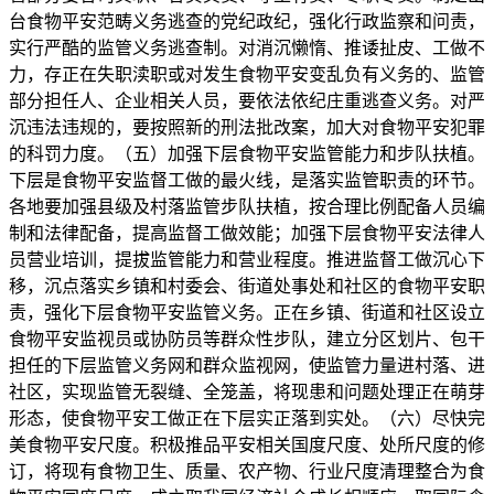
台食物平安范畴义务逃查的党纪政纪，强化行政监察和问责，
实行严酷的监管义务逃查制。对消沉懒惰、推诿扯皮、工做不
力，存正在失职渎职或对发生食物平安变乱负有义务的、监管
部分担任人、企业相关人员，要依法依纪庄重逃查义务。对严
沉违法违规的，要按照新的刑法批改案，加大对食物平安犯罪
的科罚力度。（五）加强下层食物平安监管能力和步队扶植。
下层是食物平安监督工做的最火线，是落实监管职责的环节。
各地要加强县级及村落监管步队扶植，按合理比例配备人员编
制和法律配备，提高监督工做效能；加强下层食物平安法律人
员营业培训，提拔监管能力和营业程度。推进监督工做沉心下
移，沉点落实乡镇和村委会、街道处事处和社区的食物平安职
责，强化下层食物平安监管义务。正在乡镇、街道和社区设立
食物平安监视员或协防员等群众性步队，建立分区划片、包干
担任的下层监管义务网和群众监视网，使监管力量进村落、进
社区，实现监管无裂缝、全笼盖，将现患和问题处理正在萌芽
形态，使食物平安工做正在下层实正落到实处。（六）尽快完
美食物平安尺度。积极推品平安相关国度尺度、处所尺度的修
订，将现有食物卫生、质量、农产物、行业尺度清理整合为食