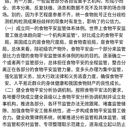
弱；另一方面，一些监管部分各自设置手艺机构，形成小而
全、资本分离、反复扶植、消息和数据不克不及共享的场合排
场。别的，因为手艺程度参差不齐，统一食物批号正在分歧检
测机构检测成果纷歧样的现象时有发生，影响了的公信力。
（一）成立同一的食物平安监管体系体例。世界上食物平安监
督工做总体趋向是“一个机构来监管”，好比成立的食物平安
局，英国成立的是食物尺度局，是食物查验局，是食物平安
局，总体来看，除初级农产物外，食物平安由一个部分来监管
是比力合理的食物平安监管体系体例的标的目的。逐渐确立一
个或者两个监管部分，总体担任食物平安的全程监管，整合分
离正在各部分的食物平安监管力量，变多头办理为集中监管，
强化监管义务，加大行政法律和义务逃查力度，确保食物平
安、人平易近群众的身体健康和我国食物财产的良性成长。
（二）健全食物平安分析协调机制。按照食物平安法的要求，
各地要尽快成立健全县级以上食物平安分析协调机制并设立处
事机构，推进各部分、各环节监管办法无效跟尾、堵塞监管缝
隙、加强食物平安工做系统性，进一步构成食物平安监督工做
合力。健全政策律例系统，统筹推进分析监管和具体监管、城
市监管和农村监管、专项整理取示范建立，逐渐成立起以防止