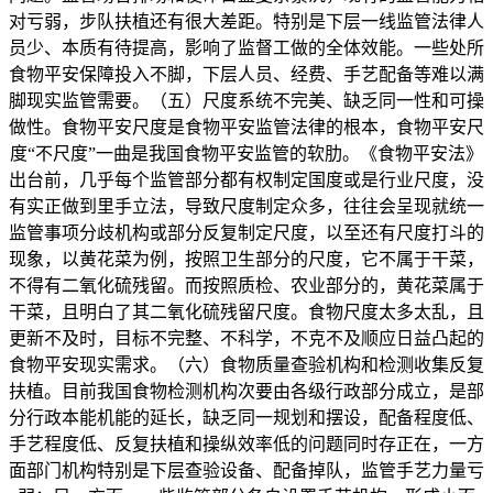
对亏弱，步队扶植还有很大差距。特别是下层一线监管法律人
员少、本质有待提高，影响了监督工做的全体效能。一些处所
食物平安保障投入不脚，下层人员、经费、手艺配备等难以满
脚现实监管需要。（五）尺度系统不完美、缺乏同一性和可操
做性。食物平安尺度是食物平安监管法律的根本，食物平安尺
度“不尺度”一曲是我国食物平安监管的软肋。《食物平安法》
出台前，几乎每个监管部分都有权制定国度或是行业尺度，没
有实正做到里手立法，导致尺度制定众多，往往会呈现就统一
监管事项分歧机构或部分反复制定尺度，以至还有尺度打斗的
现象，以黄花菜为例，按照卫生部分的尺度，它不属于干菜，
不得有二氧化硫残留。而按照质检、农业部分的，黄花菜属于
干菜，且明白了其二氧化硫残留尺度。食物尺度太多太乱，且
更新不及时，目标不完整、不科学，不克不及顺应日益凸起的
食物平安现实需求。（六）食物质量查验机构和检测收集反复
扶植。目前我国食物检测机构次要由各级行政部分成立，是部
分行政本能机能的延长，缺乏同一规划和摆设，配备程度低、
手艺程度低、反复扶植和操纵效率低的问题同时存正在，一方
面部门机构特别是下层查验设备、配备掉队，监管手艺力量亏