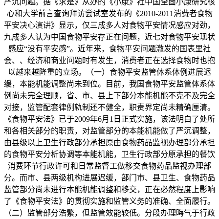
严沉问题。据《求是》从办的《小康》社中国全面小康研究核
心和大学前言查询拜访尝试室发布的《2010-2011消费者食物
平安决心演讲》显示，仅三成多人对食物平安情况感应对劲，
九成多人认为中国食物平安存正在问题，近七对食物平安现状
感应“没有平安感”。近年来，食物平安问题激发的国表里社
会、、经济和商业问题时有发生，消费者正在选择食物时也抱
以越来越隆重的立场。（一）食物平安监管体系体例进展迟
缓，本能机能调整尚未到位。目前，我国食物平安监管体系体
例尚未完全理顺，省、市、县上下部分本能机能不克不及完全
对接，监管配套律例轨制还不健全，职责界定尚未精确厘清。
《食物平安法》已于2009年6月1日正式实施，该法明白了处所
和各相关部分的职责，对监管部分的本能机能做了严沉调整，
由县级以上卫生行政部分承担原由食物药品监视办理部分承担
的食物平安分析协调等本能机能，卫生行政部分原承担的餐饮
消费环节行政许可和日常监督工做移交食物药品监视办理部
分。而市、县两级机构进展迟缓，部门市、县卫生、食物药品
监管部分尚未进行本能机能调整和移交，正在必然程度上影响
了《食物平安法》的贯彻实施和监管义务的准确、全面履行。
（二）监管部分浩繁，但监管效能较低。分段办理晦气于行政