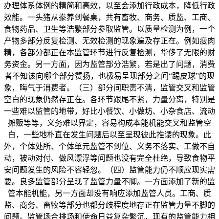
办理体系体例的精简和高效，以至会添加行政成本，降低行政
效能。一头猪从豢养到餐桌，共有畜牧、商务、质监、工商、
食物药品、卫生等浩繁部分参取监管。以质量检测为例，一个
产物多部分反复检测、无效检测的现象遍及存正在。例如瘦肉
精，各部分都正在本监管环节进行反复检测，华侈了无限的财
务资金。另一方面，因为监管部分浩繁，若是出了问题，消费
者不知该向哪个部分赞扬，也极易呈现部分之间“踢皮球”的现
象，晦气于消费者。（三）部分间职责不清，监管交叉和监管
空白的现象仍然存正在。各环节跟尾不紧，力量分离，特别是
一些难以监管的地带，好比小餐饮、小做坊、小杂食店、流动
摊贩等等，义务难以界定，容易构成本能机能交叉和监管空
白，一些地朴直在发生问题后以至呈现彼此推诿的现象。此
外，个体处所、个体单元监管不到位、义务不落实、工做不自
动，被动对付、做风漂浮等问题也没有完全杜绝，导致食物平
安问题发生的风险不容轻忽。（四）监管能力仍不顺应现实需
要。良多监管部分呈现了监管力量不脚。一方面添加了新的监
管本能机能，另一方面却没有响应添加监管人员。工商、质
监、商务、畜牧等部分也都分歧程度地存正在监管力量不脚的
问题。监管场合排场和使命日益复杂繁沉，现有的监管能力相