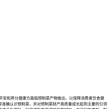
食物平安和养分健康方面临预制菜产物做出，以保障消费者饮食健
导准确认识预制菜，并对预制菜财产高质量成长起到主要的引领