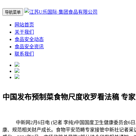
导航菜单
网站首页
关于我们
食品安全动态
食品安全资讯
联系我们
中国发布预制菜食物尺度收罗看法稿 专
中新网2月6日电 (记者 李纯)中国国度卫生健康委员会6
康、规范相关财产成长。食物平安范畴专家接管中新社记者采