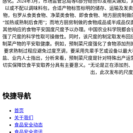
感化。2024年3月，市场监管总局等6部分结合印发相关通
以或不配以调味料包，合适产物标签标明的储存、运输及发卖
物，包罗从食类食物、净菜类食物、即食食物、地方厨房制做的
“加热或熟制后食用”；而地方厨房制做的食物成品或半成品
其他响应的食物平安国度尺度予以办理。中国农业科学院都会
强了尺度的科学性取可操做性。同时，该尺度的制定取发布回
制菜产物的平安取健康。例如，预制菜尺度强化了食物添加剂
要求熟制过程应避免过度烹调，要采用先辈手艺或设备以最大
盐、业内人士指出，分析来看，预制菜尺度是针对特殊出产运
切实保障饮食平安取养分具有主要意义。“无论是正在添加剂
出，此次发布的尺度
快捷导航
首页
关于我们
食品安全动态
食品安全资讯