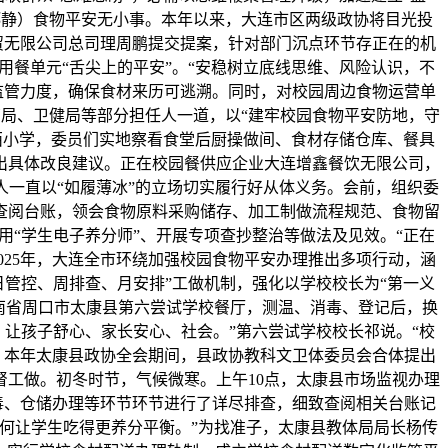
 郑静）食物平安无小事。本年以来，大连市区两级政协将目光投
贸无限公司总司理周鹏提交提案，针对部门沉点环节存正在的机
餐单元“舌尖上的平安”。“安稳树立底线思维、风险认识，不
监管力度，确保食材来历可逃溯。同时，对校园周边食物运营单
局、卫健局等部分担任人一道，以“建牢校园食物平安防地，守
铁西小学，委员们实地察看食堂后厨操做间、食材存储仓库、餐具
出具体改良建议。正在校园餐供应企业大连增鑫餐饮无限公司，
一直以“如履薄冰”的立场切实履行好从体义务。会前，组织委
查阅台账，领会食物原料采购储存、加工制做流程规范、食物留
“学生电子养分师”、开展专项查抄整治等做法及见效。“正在
025年，大连全市环绕加强校园食物平安办理推出多项行动，涵
管控、周排查、月安排”工做机制，强化以学校校长为“第一义
河南省周口市太康县第六尝试学校餐厅，测温、消毒、登记后，换
让孩子舒心、家长安心、社会。”第六尝试学校校长祁说。“校
，本年太康县政协全会期间，县政协教科文卫体委员会合体提出
工做。初冬时节，气候微寒。上午10点，太康县市场监视办理
毒、仓储办理等环节环节进行了详尽排查，细致查阅相关台账记
若何让学生吃得更养分平衡。”为找准子，太康县教体局局长杨传