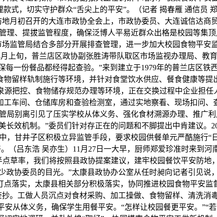
款式，切实守护群众“舌尖上的平安”。（记者 揭春雁 通信员
防地月初召开的大连市政协全会上，市政协委员、大连诚信达商
管理、提拔监管程度，确保泛博人平易近群众出格是校园等集顶用
市场监管局结合多部分开展排查管理，进一步加大校园食物平安
4月上旬，普兰店区政协副张胜涛带队取区市场监视办理局、教育
保每一份餐品都经得起查验。”来到建立于1979年的普兰店区
食物留样轨制施行等环境，并针对食堂饮水供应、餐食健康等提
泉源把控、食物储存规范办理等环境，正在交换过程中企业担任人
加工车间、仓储库房和查验检测室，通过实地察看、现场扣问、
管局别离引见了压实学校从体义务、强化食材溯源办理、推广利用
长效机制。”委员们针对存正在的问题和不脚提出中肯建议。2
中，甘井子区积极立异监管手段，要求校园供餐单元严酷施行“日
。（吕东浩 吴亦生）11月27日一大早，厨师郑爱珍准时来到
半点草率，我们将按照县政协提案建议，建牢校园餐饮平安防地，
少政协委员的目光。”太康县政协办公室从任时昶向记者引见说
打点落实，太康县相关部分积极落实，协同推进校园食物平安监督
查抄。工做人员沉点对食材采购、加工操做、食物留样、清洗消
安从体义务，确保学生用餐平安。“怎样让校园餐更平安。”“