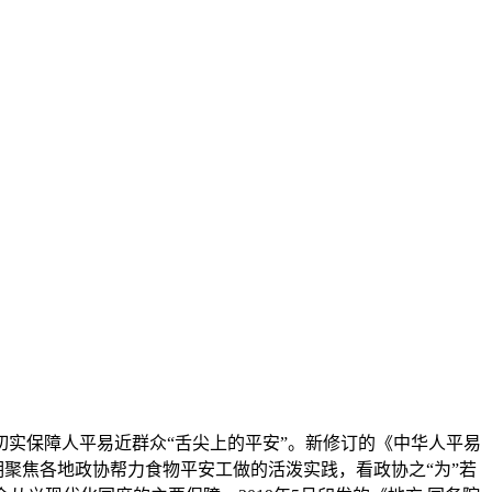
实保障人平易近群众“舌尖上的平安”。新修订的《中华人平易
本期聚焦各地政协帮力食物平安工做的活泼实践，看政协之“为”若