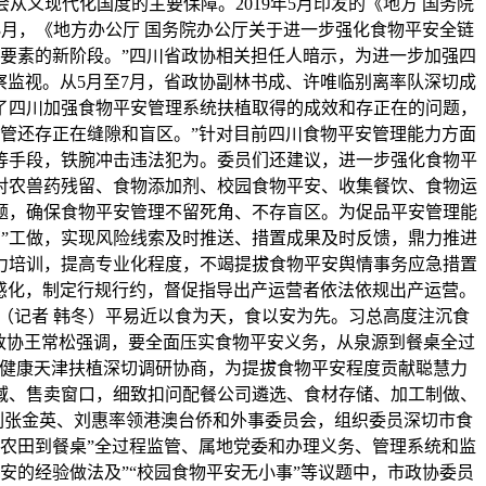
义现代化国度的主要保障。2019年5月印发的《地方 国务院
3月，《地方办公厅 国务院办公厅关于进一步强化食物平安全链
要素的新阶段。”四川省政协相关担任人暗示，为进一步加强四
察监视。从5月至7月，省政协副林书成、许唯临别离率队深切成
了四川加强食物平安管理系统扶植取得的成效和存正在的问题，
管还存正在缝隙和盲区。”针对目前四川食物平安管理能力方面
等手段，铁腕冲击违法犯为。委员们还建议，进一步强化食物平
对农兽药残留、食物添加剂、校园食物平安、收集餐饮、食物运
题，确保食物平安管理不留死角、不存盲区。为促品平安管理能
管”工做，实现风险线索及时推送、措置成果及时反馈，鼎力推进
力培训，提高专业化程度，不竭提拔食物平安舆情事务应急措置
感化，制定行规行约，督促指导出产运营者依法依规出产运营。
（记者 韩冬）平易近以食为天，食以安为先。习总高度注沉食
市政协王常松强调，要全面压实食物平安义务，从泉源到餐桌全过
进健康天津扶植深切调研协商，为提拔食物平安程度贡献聪慧力
域、售卖窗口，细致扣问配餐公司遴选、食材存储、加工制做、
副张金英、刘惠率领港澳台侨和外事委员会，组织委员深切市食
农田到餐桌”全过程监管、属地党委和办理义务、管理系统和监
安的经验做法及”“校园食物平安无小事”等议题中，市政协委员