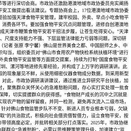
环节等进行深切会商。市政协还激励港澳地域市政协委员充实阐扬
安工做提出看法建议。专题协商会上，17位港澳地域市政协委
经验加强天津食物平安管理，建牢校园、外卖、早点小吃食物平
、消费各环节。要加强食物平安沉点问题管理，进修自创港澳地
成天津市鞭策食物平安若干招法步履，让苍生吃得安心。”天津
、尺度支持能力不强、下层监管法律能力亏弱等问题，深切研
记者 张原 李宁馨）佛山是世界美食之都、中国厨师之乡、中
勾当，组织委员对“佛山市食用农产物快检系统扶植环境”进行
外卖食物平安监管等方面提交提案，持续为打制“国度食物平安
赴深圳、漯河等地进修先辈经验，并构成了上万字的调研演讲。此
假的现象屡见不鲜，从使用细密仪器食物成分数据，到采用新型
。对此，市政协调研演讲建议，通过推进立异研究平台扶植，加
时，聚焦群众关怀关心的急难愁盼问题，存心实打实处理一批食
保障，切实提拔群众的获得感。“食物财产成长的沉中之沉就是
实现农产物的留样留痕，并同一检测，避免再次流入二级市场，
。针对佛山食物监管步队不不变、新进人员专业根本亏弱，欠缺
取”的共治款式，积极向社会借资借智借力，设立食物平安，按
带领高度必定，并批转相关部分打点落实。2025年，市政协继
联群众“急难愁盼”，必需以思维鞭策管理升级，加速建立“监