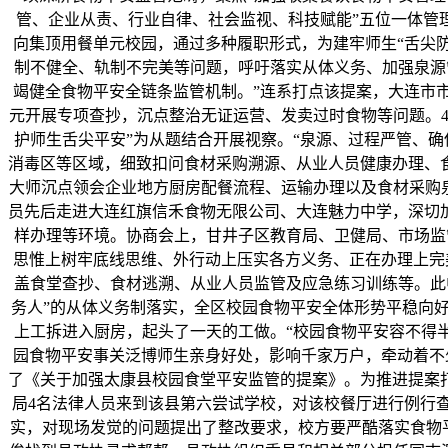
管、企业从责、行业自律、社会监视、科技赋能”五位一体管理
向集顶用餐单元校园，通过多种履职形式，为建牢师生“舌尖
制不健全、轨制不完美等问题，呼吁落实从体义务、加强泉源
竭健全食物平安全链条监管机制。”连系打点该提案，大连市
元开展专项查抄，沉点整治无证运营、发卖过时食物等问题。
护师生舌尖平安”为从题结合开展视察。“泉源、过程严管、确
消毒区等区域，细致扣问食材采购溯源、从业人员健康办理、
大师沉点领会企业地方厨房配餐流程、运输办理以及食材采购
员先后走进大连红旗信禾食物无限公司、大连魅力中学，深切
样办理等环境。协商会上，甘井子区教育局、卫健局、市场监
思惟上树牢底线思维、外行动上压实各方义务、正在办理上完美
盖食堂查抄、食材逃溯、从业人员监管及应急练习训练等。此
务人”的从体义务制落实，全区校园食物平安全体形势平稳向好
上工拆进入厨房，起头了一天的工做。“校园食物平安容不得
园食物平安事关泛博师生亲身好处，影响千家万户，牵动着不
了《关于加强太康县校园食堂平安监管的提案》。为推进提案
局4名法律人员来到该县第六尝试学校，对该校餐厅进行例行
实，对现场发觉的问题提出了整改要求，校方要严酷落实食物平