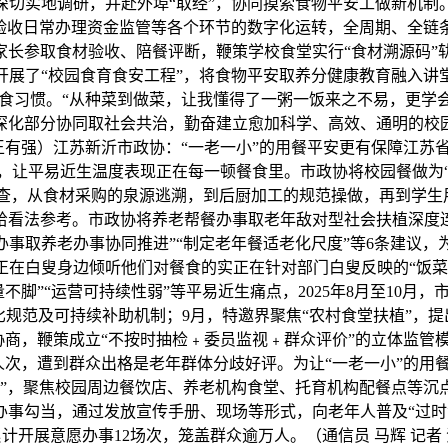
深切实地调研，并赴外埠“取经”，协同摸索食物平安工做新机制
送验收日常办理资金监管等各个环节的数字化运转，全周期、全链
家长参取食材验收、陪餐评断，鞭策学校食堂实行“食材溯源码
开展了“校园食育食安工程”，将食物平安取养分健康教育融入讲
食习惯。“从种菜到做菜，让我懂得了一粥一饭来之不易，更学会
深化部分协同取社会共治，勤奋建立愈加科学、高效、通明的校
者 王有强）江苏新沂市政协：“一老一小”的用餐平安更有保障江
，让平易近生温度表现正在每一顿餐食里。市政协将校园餐做为“护
查，从食材采购的泉源逃溯，到后厨加工的规范操做，再到学生
给看法参考。市政协将养老帮餐办事取老年敌对型社会扶植深度连系
办事取养老办事协同推进”“制定老年餐适老化尺度”等6条建议，
正在白叟身边倾听他们对餐食的实正在针对部门白叟反映的“饭菜
不脚”“运营可持续性弱”等平易近生痛点，2025年8月至10月
规范及可持续补助机制；9月，特邀界聚焦“农村食堂扶植”，提
协商，鞭策成立“不按时抽检﹢委员监视﹢群众评价”的立体监管
万人次，遭到群众出格是老年群体分歧好评。为让“一老一小”的用
团”，聚焦校园周边餐饮店、养老机构食堂、托育机构配餐点等沉
愿办事勾当，通过发放宣传手册、现场等形式，向老年人普及“过时
计开展意愿办事12场次，笼盖群众逾万人。（通信员 马辉 记者