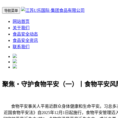
导航菜单
网站首页
关于我们
食品安全动态
食品安全资讯
联系我们
聚焦・守护食物平安（一）丨食物平安风
食物平安事关人平易近群众身体健康和生命平安。习总多次对
近国食物平安法》自2025年12月1日起施行，食物平安管理