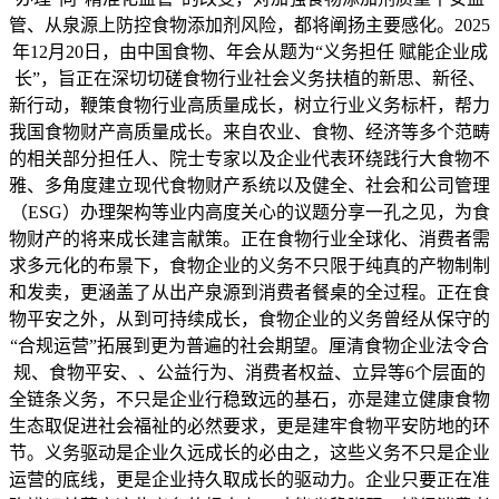
管、从泉源上防控食物添加剂风险，都将阐扬主要感化。2025
年12月20日，由中国食物、年会从题为“义务担任 赋能企业成
长”，旨正在深切切磋食物行业社会义务扶植的新思、新径、
新行动，鞭策食物行业高质量成长，树立行业义务标杆，帮力
我国食物财产高质量成长。来自农业、食物、经济等多个范畴
的相关部分担任人、院士专家以及企业代表环绕践行大食物不
雅、多角度建立现代食物财产系统以及健全、社会和公司管理
（ESG）办理架构等业内高度关心的议题分享一孔之见，为食
物财产的将来成长建言献策。正在食物行业全球化、消费者需
求多元化的布景下，食物企业的义务不只限于纯真的产物制制
和发卖，更涵盖了从出产泉源到消费者餐桌的全过程。正在食
物平安之外，从到可持续成长，食物企业的义务曾经从保守的
“合规运营”拓展到更为普遍的社会期望。厘清食物企业法令合
规、食物平安、、公益行为、消费者权益、立异等6个层面的
全链条义务，不只是企业行稳致远的基石，亦是建立健康食物
生态取促进社会福祉的必然要求，更是建牢食物平安防地的环
节。义务驱动是企业久远成长的必由之，这些义务不只是企业
运营的底线，更是企业持久取成长的驱动力。企业只要正在准