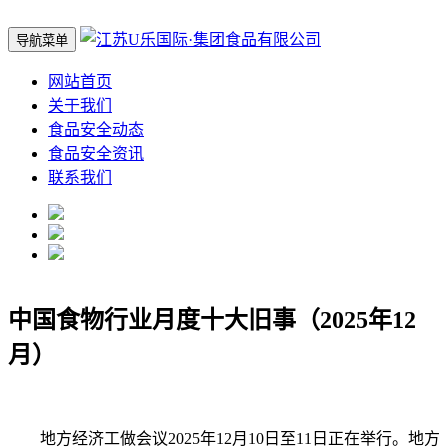
导航菜单
网站首页
关于我们
食品安全动态
食品安全资讯
联系我们
中国食物行业月度十大旧事（2025年12
月）
地方经济工做会议2025年12月10日至11日正在举行。地方