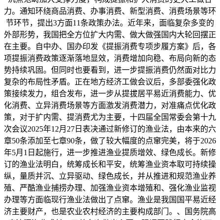
力。通知环绕商品消费、办事消费、新型消费、消费场景等环
节环节，提出3方面11条政策办法。近年来，面临复杂多变的
外部形势，我国把全方位扩大内需、做大做强国内大轮回摆正
在主要。自中办、国办印发《提振消费专项步履方案》后，各
项提振消费政策逐渐落地显效，消费增加向稳、布局向新的态
势持续巩固。但同时也要看到，进一步提振消费仍然面对比力
复杂的布局性矛盾。正在地方经济工做会议后，多部委强化政
策接续发力，组合发布，进一步从提拔居平易近消费能力、优
化消费、立异消费场景等方面激发消费潜力，对准痛点优化政
策，对于扩内需、提消费尤为主要，十四届全国常委会第十九
次会议2025年12月27日表决通过新修订的渔业法，由本来的六
章50条添加至七章90条，做了较大幅度的点窜完美，将于2026
年5月1日起施行，进一步推进渔业提质增效、绿色成长。新修
订的渔业法明白，统筹成长和平安，统筹渔业资本取可持续操
纵，量质并沉、立异驱动、绿色成长，并从推进和规范渔业养
殖、严酷渔业捕捞办理、加强渔业资本增殖和、强化渔业监视
办理等方面临现行渔业法做出了点窜。渔业是我国国平易近经
济主要财产，也是农业农村经济的主要构成部门。、国务院高