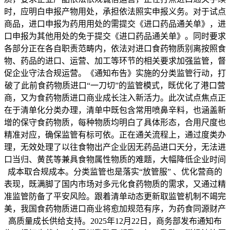
时，应明白申报产物用处，承担依法照实申报义务。对于试点
商品，进口申报为药用用处的需提交《进口药品通关单》，进
口申报为其他用处的免于提交《进口药品通关单》。同时要求
各部分正在各自职责范畴内，依法对进口食药物质别离按照食
物、药品的进口、运营、加工等环节的相关要求加强监管，督
促企业守法合规运营。《通知布告》实施的分类监管行动，打
破了此前食药物质进口“一刀切”的监管模式，既优化了港口营
商，又为食药物质进口商业成长注入新活力。此次试点焦点正
在于清单化分类办理，清单中既包含常用喷鼻辛料，也涵盖新
增的保守食药物质，每种物质均明白了具体形态，合用尺度也
精准对应，确保监管有标可依。正在通关流程上，通过度类办
理，无效处理了以往食物出产企业因无药品进口天分，无法进
口当归、黄芪等兼具食物属性物质的难题，大幅降低企业时间
成本取合规成本。分类监管也是落实“放管服” 、优化营商的
表现，既满脚了国内市场对多元化食药物质的需求，又通过精
准监管防备了平安风险。跟着清单动态更新取监管机制不竭完
美，我国食药物质进口商业将愈加规范有序，为药食同源财产
高质量成长供给支持。2025年12月22日，商务部发布通知布