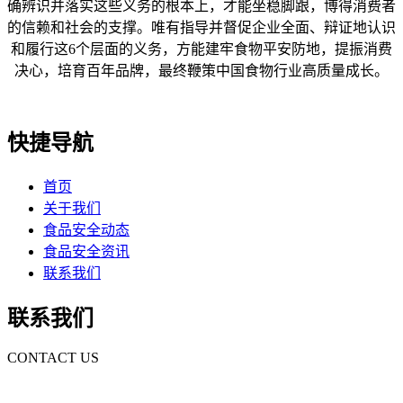
确辨识并落实这些义务的根本上，才能坐稳脚跟，博得消费者
的信赖和社会的支撑。唯有指导并督促企业全面、辩证地认识
和履行这6个层面的义务，方能建牢食物平安防地，提振消费
决心，培育百年品牌，最终鞭策中国食物行业高质量成长。
快捷导航
首页
关于我们
食品安全动态
食品安全资讯
联系我们
联系我们
CONTACT US