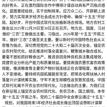
向好势头、正在激烈国际合作中博得计谋自动具有严沉指点感
化。蓝图曾经绘就，实干创制将来。应万众二心、开辟朝上进
步，努力实现来岁经济社会成长方针使命，确保“十五五”开好
局、起好步，开创中国式现代化扶植新场合排场。地方农村工
做会议2025年12月29日至30日正在召开。地方总、国度、习对
做好“三农”工做做出主要。习指出，2026年是“十五五”开局之
年，做好“三农”工做至关主要。要以新时代中国特色社会从义
思惟为指点，深切贯彻党的二十大和二十届历次全会，锚定农
业农村现代化，结实推进村落全面复兴，鞭策城乡融合成长。
要毫不放松抓好粮食出产，推进良田良种良机良法集成增效，
提拔农业分析出产能力和质量效益。要提高强农惠农富农政策
效能，推进粮食等主要农产物价钱连结正在合理程度，推进农
人不变增收。要持续巩固拓展脱贫攻坚，把常态化帮扶纳入村
落复兴计谋统筹实施，守牢不发生规模性返贫致贫底线。中国
式现代化离不开农业农村现代化。习总做出的主要，为我们正
在新征程上锚定农业农村现代化、务农沉本，国之纲领。本年
是“十五五”开局之年。党的二十届四中全会审议通过“十五五”
规划，对我国将来5年经济社会成长做出顶层设想和计谋擘