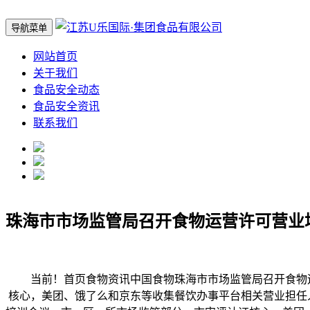
导航菜单
网站首页
关于我们
食品安全动态
食品安全资讯
联系我们
珠海市市场监管局召开食物运营许可营业
当前！首页食物资讯中国食物珠海市市场监管局召开食物运营
核心，美团、饿了么和京东等收集餐饮办事平台相关营业担任人