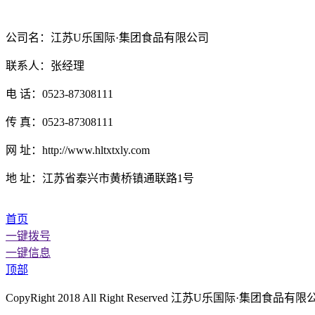
公司名：江苏U乐国际·集团食品有限公司
联系人：张经理
电 话：0523-87308111
传 真：0523-87308111
网 址：http://www.hltxtxly.com
地 址：江苏省泰兴市黄桥镇通联路1号
首页
一键拨号
一键信息
顶部
CopyRight 2018 All Right Reserved 江苏U乐国际·