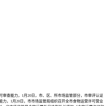
审查能力，1月20日，市、区、所市场监管部分，市审评认证
能力，1月20日，市市场监管局组织召开全市食物运营许可营业