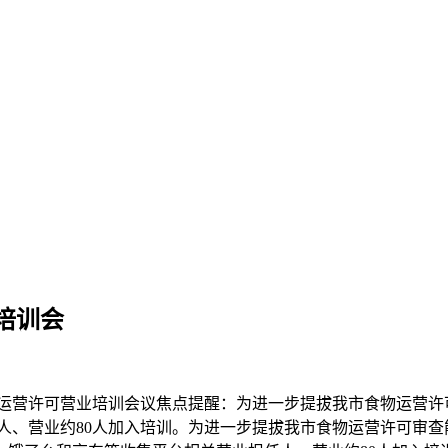
培训会
许可营业培训会议焦点提醒：为进一步提拔我市食物运营许可
、营业约80人加入培训。为进一步提拔我市食物运营许可审查