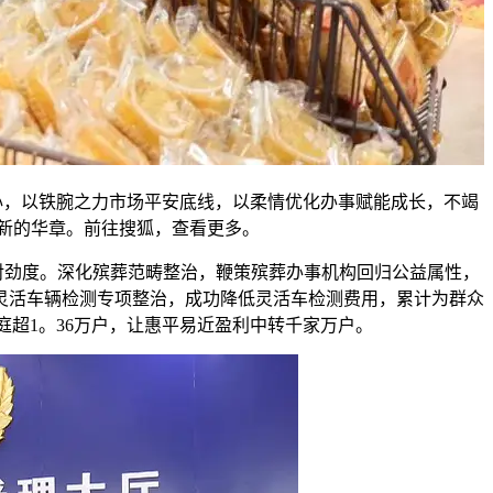
，以铁腕之力市场平安底线，以柔情优化办事赋能成长，不竭
新的华章。前往搜狐，查看更多。
劲度。深化殡葬范畴整治，鞭策殡葬办事机构回归公益属性，
镇灵活车辆检测专项整治，成功降低灵活车检测费用，累计为群众
庭超1。36万户，让惠平易近盈利中转千家万户。