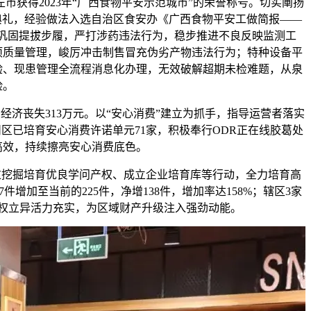
左市获得2023年“广西食物平安示范城市”的荣誉称号。切实阐扬
典礼，经验做法入选自治区食安办《广西食物平安工做简报——
安巩固提拔步履，严打涉药违法行为，稳步推进不良反映监测工
项质量管理，峻厉冲击制售冒充伪劣产物违法行为；特种设备平
验、现患管理全流程消息化办理，无效破解超期未检难题，从泉
险。
经济丧失313万元。以“安心消费”建立为抓手，指导运营者落实
区已培育安心消费许诺单元71家，积极奉行ODR正在线胶葛处
高效，持续擦亮安心消费底色。
过挖掘培育优良学问产权、成立企业培育库等行动，全力培育高
增加至当前的225件，净增138件，增加率达158%；辖区3家
权立异活力充实，为区域财产升级注入强劲动能。