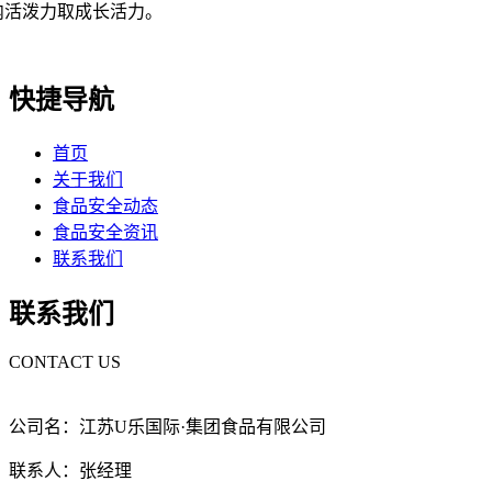
内活泼力取成长活力。
快捷导航
首页
关于我们
食品安全动态
食品安全资讯
联系我们
联系我们
CONTACT US
公司名：江苏U乐国际·集团食品有限公司
联系人：张经理