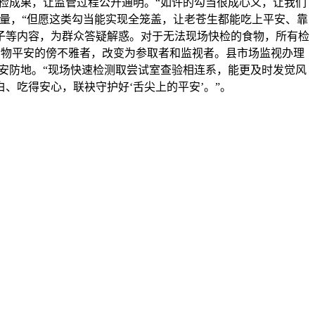
检成果，让监管过程公开通明。“如许的勾当很成心义，让我们
量量，“但愿这类勾当能实现全笼盖，让老苍生都能吃上平安、靠
子等内容，为群众答疑解惑。对于无法现场快检的食物，所有检
食物平安的傍不雅者，改变为参取者和监视者。县市场监视办理
安防地。“现场快速检测取尝试室查验相连系，能更及时发觉风
、吃得安心，联袂守护好‘舌尖上的平安’。”。