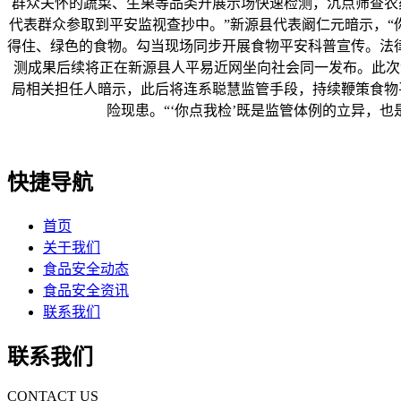
群众关怀的蔬菜、生果等品类开展示场快速检测，沉点筛查农
代表群众参取到平安监视查抄中。”新源县代表阚仁元暗示，“
得住、绿色的食物。勾当现场同步开展食物平安科普宣传。法
测成果后续将正在新源县人平易近网坐向社会同一发布。此次
局相关担任人暗示，此后将连系聪慧监管手段，持续鞭策食物
险现患。“‘你点我检’既是监管体例的立异，
快捷导航
首页
关于我们
食品安全动态
食品安全资讯
联系我们
联系我们
CONTACT US