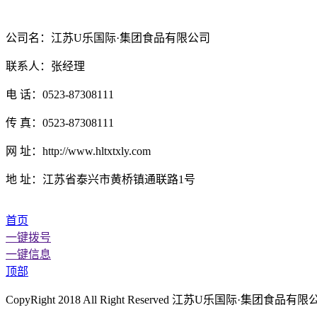
公司名：江苏U乐国际·集团食品有限公司
联系人：张经理
电 话：0523-87308111
传 真：0523-87308111
网 址：http://www.hltxtxly.com
地 址：江苏省泰兴市黄桥镇通联路1号
首页
一键拨号
一键信息
顶部
CopyRight 2018 All Right Reserved 江苏U乐国际·