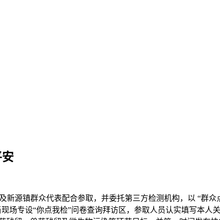
平安
新源镇群众代表配合参取，并委托第三方检测机构，以 “群众
。勾当现场专设“你点我检”问卷查询拜访区，参取人员认实填写本