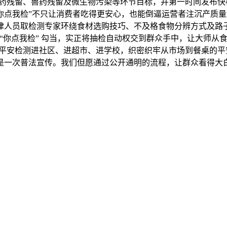
药残留、兽药残留及微生物污染等环节目标，并第一时间发布快
你点我检”不只让消费者吃得更安心，也能倒逼运营者注沉产质
律人员取检测专家环绕食材选购技巧、不及格食物分辨方式及路
“你点我检” 勾当，实正将抽检自动权交到群众手中，让大师从
平安检测进社区、进超市、进学校，织密织牢从市场到餐桌的平
也是一次普法宣传。我们但愿通过公开通明的流程，让群众看得大白