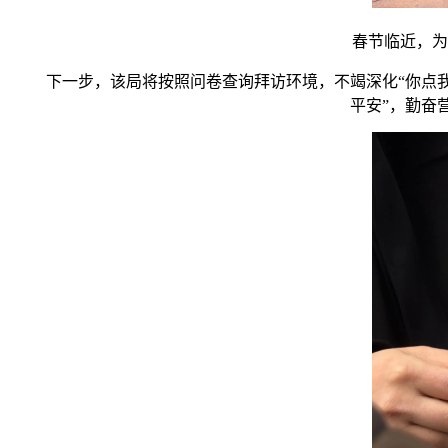
春节临近，为保
下一步，该局将按照问卷查询拜访环境，不竭深化“你点我检
平安”，勤奋