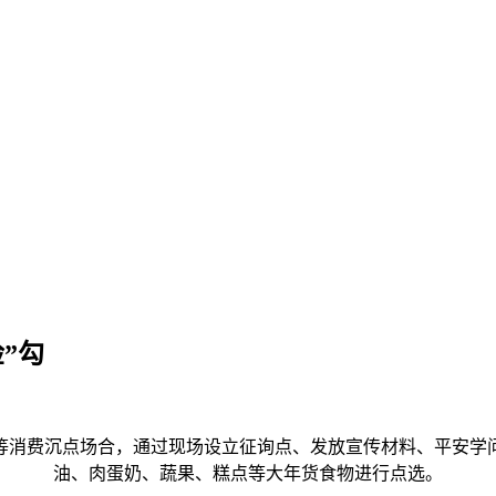
”勾
消费沉点场合，通过现场设立征询点、发放宣传材料、平安学问
油、肉蛋奶、蔬果、糕点等大年货食物进行点选。