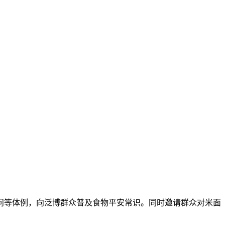
等体例，向泛博群众普及食物平安常识。同时邀请群众对米面