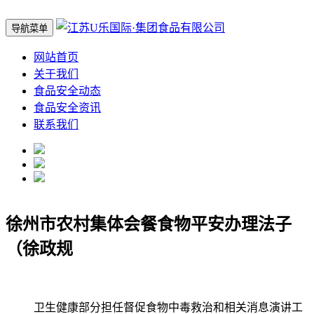
导航菜单
网站首页
关于我们
食品安全动态
食品安全资讯
联系我们
徐州市农村集体会餐食物平安办理法子
（徐政规
卫生健康部分担任督促食物中毒救治和相关消息演讲工