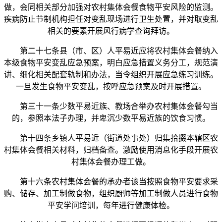
做，会同相关部分加强对农村集体会餐食物平安风险的监测。
疾病防止节制机构担任对变乱现场进行卫生处置，并对取变乱
相关的要素开展风行病学查询拜访。
第二十七条县（市、区）人平易近应将农村集体会餐纳入
本级食物平安变乱应急预案，明白应急措置义务分工，规范演
讲、细化相关配套轨制和办法，当令组织开展应急练习训练。
一旦发生食物平安变乱，按呼应急预案及时开展措置。
第三十一条少数平易近族、教场合举办农村集体会餐勾当
的，参照本法子办理，并卑沉少数平易近族的饮食习惯。
第十四条乡镇人平易近（街道处事处）归集拾掇本辖区农
村集体会餐相关材料，归档备查。激励使用消息化手段开展农
村集体会餐办理工做。
第十六条农村集体会餐的承办者该当按照食物平安要求采
购、储存、加工制做食物，组织厨师等加工制做人员进行食物
平安学问培训，每年进行健康体检。