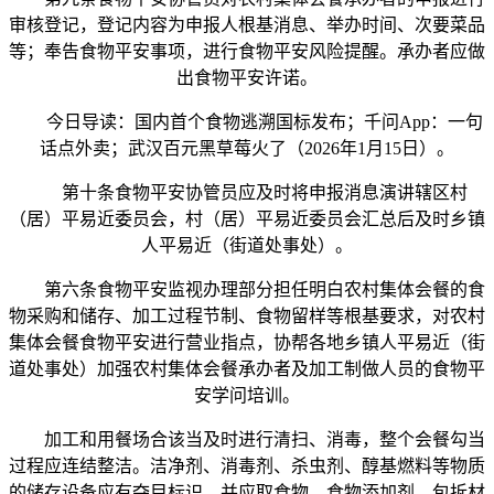
审核登记，登记内容为申报人根基消息、举办时间、次要菜品
等；奉告食物平安事项，进行食物平安风险提醒。承办者应做
出食物平安许诺。
今日导读：国内首个食物逃溯国标发布；千问App：一句
话点外卖；武汉百元黑草莓火了（2026年1月15日）。
第十条食物平安协管员应及时将申报消息演讲辖区村
（居）平易近委员会，村（居）平易近委员会汇总后及时乡镇
人平易近（街道处事处）。
第六条食物平安监视办理部分担任明白农村集体会餐的食
物采购和储存、加工过程节制、食物留样等根基要求，对农村
集体会餐食物平安进行营业指点，协帮各地乡镇人平易近（街
道处事处）加强农村集体会餐承办者及加工制做人员的食物平
安学问培训。
加工和用餐场合该当及时进行清扫、消毒，整个会餐勾当
过程应连结整洁。洁净剂、消毒剂、杀虫剂、醇基燃料等物质
的储存设备应有夺目标识，并应取食物、食物添加剂、包拆材