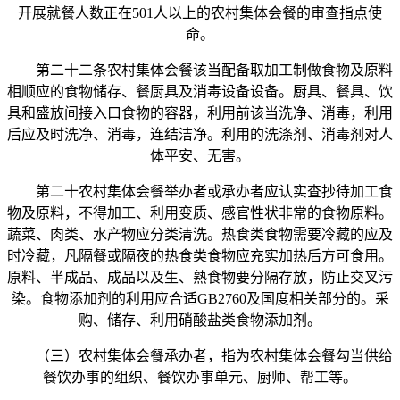
开展就餐人数正在501人以上的农村集体会餐的审查指点使
命。
第二十二条农村集体会餐该当配备取加工制做食物及原料
相顺应的食物储存、餐厨具及消毒设备设备。厨具、餐具、饮
具和盛放间接入口食物的容器，利用前该当洗净、消毒，利用
后应及时洗净、消毒，连结洁净。利用的洗涤剂、消毒剂对人
体平安、无害。
第二十农村集体会餐举办者或承办者应认实查抄待加工食
物及原料，不得加工、利用变质、感官性状非常的食物原料。
蔬菜、肉类、水产物应分类清洗。热食类食物需要冷藏的应及
时冷藏，凡隔餐或隔夜的热食类食物应充实加热后方可食用。
原料、半成品、成品以及生、熟食物要分隔存放，防止交叉污
染。食物添加剂的利用应合适GB2760及国度相关部分的。采
购、储存、利用硝酸盐类食物添加剂。
（三）农村集体会餐承办者，指为农村集体会餐勾当供给
餐饮办事的组织、餐饮办事单元、厨师、帮工等。