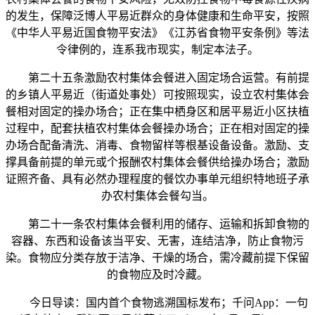
的发生，保障泛博人平易近群众的身体健康和生命平安，按照
《中华人平易近国食物平安法》《江苏省食物平安条例》等法
令律例的，连系我市现实，制定本法子。
第二十五条激励农村集体会餐进入固定场合运营。有前提
的乡镇人平易近（街道处事处）可按照现实，设立农村集体会
餐相对固定的操办场合；正在集中栖身区和居平易近小区扶植
过程中，配套扶植农村集体会餐操办场合；正在相对固定的操
办场合配备清洗、消毒、食物留样等根基设备设备。激励、支
撑具备前提的单元或个报酬农村集体会餐供给操办场合；激励
证照齐备、具有必然办理程度的餐饮办事单元组织特地班子承
办农村集体会餐勾当。
第二十一条农村集体会餐利用的储存、运输和拆卸食物的
容器、东西和设备该当平安、无害，连结洁净，防止食物污
染。食物应分类存放于洁净、干燥的场合，需冷藏前提下保留
的食物应及时冷藏。
今日导读：国内首个食物逃溯国标发布；千问App：一句