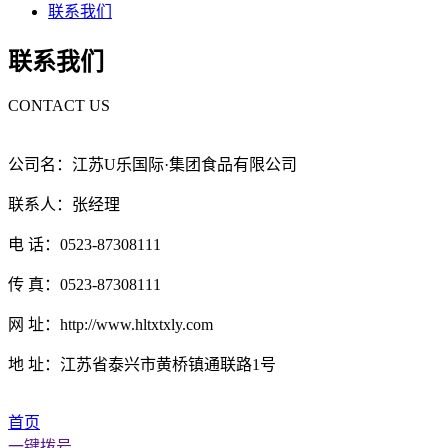
联系我们
联系我们
CONTACT US
公司名：江苏U乐国际·集团食品有限公司
联系人：张经理
电 话：0523-87308111
传 真：0523-87308111
网 址：http://www.hltxtxly.com
地 址：江苏省泰兴市黄桥镇通联路1号
首页
一键拨号