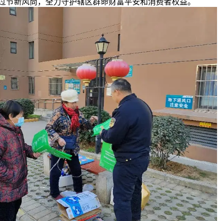
过节新风尚，全力守护辖区群命财富平安和消费者权益。