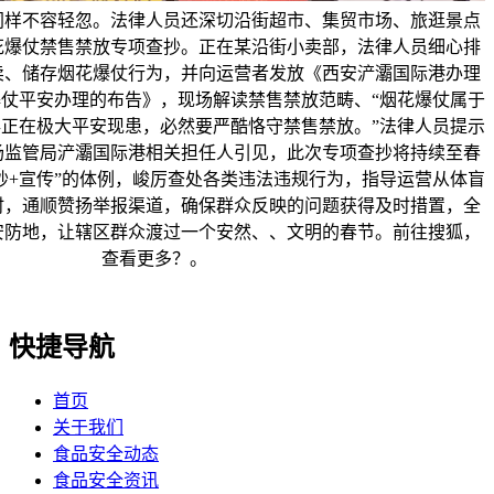
同样不容轻忽。法律人员还深切沿街超市、集贸市场、旅逛景点
花爆仗禁售禁放专项查抄。正在某沿街小卖部，法律人员细心排
卖、储存烟花爆仗行为，并向运营者发放《西安浐灞国际港办理
仗平安办理的布告》，现场解读禁售禁放范畴、“烟花爆仗属于
正在极大平安现患，必然要严酷恪守禁售禁放。”法律人员提示
场监管局浐灞国际港相关担任人引见，此次专项查抄将持续至春
抄+宣传”的体例，峻厉查处各类违法违规行为，指导运营从体盲
时，通顺赞扬举报渠道，确保群众反映的问题获得及时措置，全
安防地，让辖区群众渡过一个安然、、文明的春节。前往搜狐，
查看更多？。
快捷导航
首页
关于我们
食品安全动态
食品安全资讯