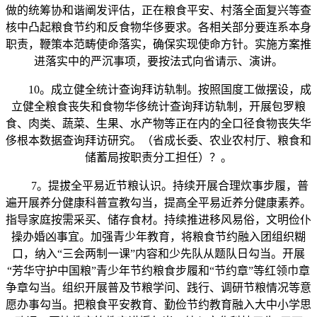
做的统筹协和谐阐发评估，正在粮食平安、村落全面复兴等查
核中凸起粮食节约和反食物华侈要求。各相关部分要连系本身
职责，鞭策本范畴使命落实，确保实现使命方针。实施方案推
进落实中的严沉事项，要按法式向省请示、演讲。
10。成立健全统计查询拜访轨制。按照国度工做摆设，成
立健全粮食丧失和食物华侈统计查询拜访轨制，开展包罗粮
食、肉类、蔬菜、生果、水产物等正在内的全口径食物丧失华
侈根本数据查询拜访研究。（省成长委、农业农村厅、粮食和
储蓄局按职责分工担任）？。
7。提拔全平易近节粮认识。持续开展合理炊事步履，普
遍开展养分健康科普宣教勾当，提高全平易近养分健康素养。
指导家庭按需采买、储存食材。持续推进移风易俗，文明俭仆
操办婚凶事宜。加强青少年教育，将粮食节约融入团组织糊
口，纳入“三会两制一课”内容和少先队从题队日勾当。开展
“芳华守护中国粮”青少年节约粮食步履和“节约章”等红领巾章
争章勾当。组织开展普及节粮学问、践行、调研节粮情况等意
愿办事勾当。把粮食平安教育、勤俭节约教育融入大中小学思