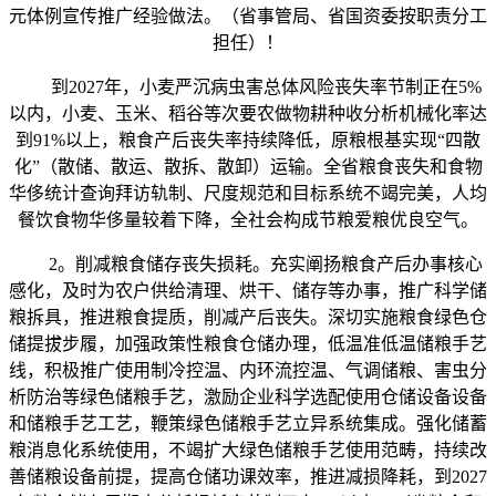
元体例宣传推广经验做法。（省事管局、省国资委按职责分工
担任）！
到2027年，小麦严沉病虫害总体风险丧失率节制正在5%
以内，小麦、玉米、稻谷等次要农做物耕种收分析机械化率达
到91%以上，粮食产后丧失率持续降低，原粮根基实现“四散
化”（散储、散运、散拆、散卸）运输。全省粮食丧失和食物
华侈统计查询拜访轨制、尺度规范和目标系统不竭完美，人均
餐饮食物华侈量较着下降，全社会构成节粮爱粮优良空气。
2。削减粮食储存丧失损耗。充实阐扬粮食产后办事核心
感化，及时为农户供给清理、烘干、储存等办事，推广科学储
粮拆具，推进粮食提质，削减产后丧失。深切实施粮食绿色仓
储提拔步履，加强政策性粮食仓储办理，低温准低温储粮手艺
线，积极推广使用制冷控温、内环流控温、气调储粮、害虫分
析防治等绿色储粮手艺，激励企业科学选配使用仓储设备设备
和储粮手艺工艺，鞭策绿色储粮手艺立异系统集成。强化储蓄
粮消息化系统使用，不竭扩大绿色储粮手艺使用范畴，持续改
善储粮设备前提，提高仓储功课效率，推进减损降耗，到2027