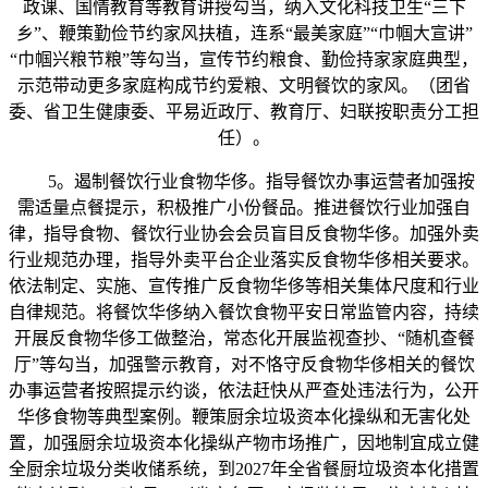
政课、国情教育等教育讲授勾当，纳入文化科技卫生“三下
乡”、鞭策勤俭节约家风扶植，连系“最美家庭”“巾帼大宣讲”
“巾帼兴粮节粮”等勾当，宣传节约粮食、勤俭持家家庭典型，
示范带动更多家庭构成节约爱粮、文明餐饮的家风。（团省
委、省卫生健康委、平易近政厅、教育厅、妇联按职责分工担
任）。
5。遏制餐饮行业食物华侈。指导餐饮办事运营者加强按
需适量点餐提示，积极推广小份餐品。推进餐饮行业加强自
律，指导食物、餐饮行业协会会员盲目反食物华侈。加强外卖
行业规范办理，指导外卖平台企业落实反食物华侈相关要求。
依法制定、实施、宣传推广反食物华侈等相关集体尺度和行业
自律规范。将餐饮华侈纳入餐饮食物平安日常监管内容，持续
开展反食物华侈工做整治，常态化开展监视查抄、“随机查餐
厅”等勾当，加强警示教育，对不恪守反食物华侈相关的餐饮
办事运营者按照提示约谈，依法赶快从严查处违法行为，公开
华侈食物等典型案例。鞭策厨余垃圾资本化操纵和无害化处
置，加强厨余垃圾资本化操纵产物市场推广，因地制宜成立健
全厨余垃圾分类收储系统，到2027年全省餐厨垃圾资本化措置