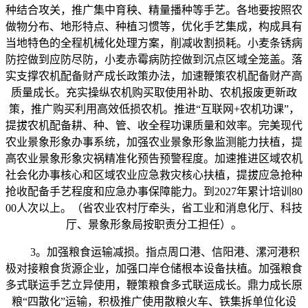
种结合攻关，推广集中育秧、精量播种等手艺。各地要按照农
做物分布、地形特点、种植习惯等，优化手艺集成，构成具有
当地特色的全程机械化处理方案，削减收割损耗。小麦条锈病
防控做到应防尽防，小麦赤霉病防控做到沉点区域全笼盖。落
实支撑农机配备财产成长政策办法，加速鞭策农机配备财产高
质量成长。充实操纵农机购买取使用补助、农机报废更新政
策，推广购买利用高效低损农机。推进“互联网+农机功课”，
提拔农机配备耕、种、管、收全程功课质量和效率。完美现代
农业景象形象办事系统，加强农业景象形象监测能力扶植，提
高农业景象形象灾祸精准化预告预警程度。加速推进区域农机
社会化办事核心和区域农业应急救灾核心扶植，提拔应急抢种
抢收配备手艺程度和应急办事保障能力。到2027年累计培训80
00人次以上。（省农业农村厅牵头，省工业和消息化厅、科技
厅、景象形象局按职责分工担任）。
3。加强粮食运输减损。指点周口港、信阳港、漯河港积
极对接粮食货源企业，加强口岸仓储根本设备扶植。加强粮食
多式联运手艺立异使用，鞭策粮食多式联运成长。鼎力成长原
粮“四散化”运输，积极推广使用散粮火车、铁集拆单位化设