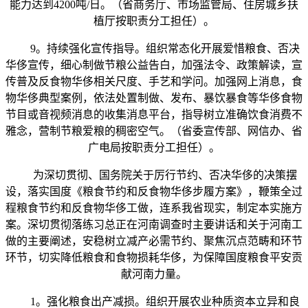
能力达到4200吨/日。（省商务厅、市场监管局、住房城乡扶
植厅按职责分工担任）。
9。持续强化宣传指导。组织常态化开展爱惜粮食、否决
华侈宣传，细心制做节粮公益告白，加强法令、政策解读，宣
传普及反食物华侈相关尺度、手艺和学问。加强网上消息，食
物华侈典型案例，依法处置制做、发布、暴饮暴食等华侈食物
节目或音视频消息的收集消息平台，指导树立准确饮食消费不
雅念，营制节粮爱粮的稠密空气。（省委宣传部、网信办、省
广电局按职责分工担任）。
为深切贯彻、国务院关于厉行节约、否决华侈的决策摆
设，落实国度《粮食节约和反食物华侈步履方案》，鞭策全过
程粮食节约和反食物华侈工做，连系我省现实，制定本实施方
案。深切贯彻落练习总正在河南调查时主要讲话和关于河南工
做的主要阐述，安稳树立减产必需节约、聚焦沉点范畴和环节
环节，切实降低粮食和食物损耗华侈，为保障国度粮食平安贡
献河南力量。
1。强化粮食出产减损。组织开展农业种质资本立异和良