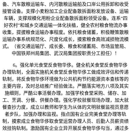
备、汽车散粮运输车、内河散粮运输船及口岸公用拆卸和收受
接管设备。支撑小麦粉加工企业配备散拆面粉发放设备、运输
车辆，支撑规模化用粉企业配备散拆面粉领受设备。连系“四
好农村”和城乡交通运输一体化扶植，健全农村粮食物流办事
收集，提拔粮食运输办事程度。依托粮食储蓄，积极鞭策散粮
运输办事系统规范化、尺度化成长，摸索粮食高效减损物流模
式。（省交通运输厅、成长委、粮食和储蓄局、市场监管局、
中国铁郑州局集团、武汉局集团按职责分工担任）！
6。强化单元食堂反食物华侈。健全机关食堂反食物华侈
办理轨制，全面实施机关食堂反食物华侈工做成效评估和传递
轨制，将反食物华侈环境做为公共机构节约能源资本查核等的
主要内容，及时总结推广经验做法。严酷落实地方八项及其实
施细则，严酷公事活餐办理。加强学校食堂采购、储存、加
工、烹调、分餐、供餐办理。强化学校就餐现场办理，加大就
餐查抄力度，成立以教师和学生为从体的文明就餐监视员意愿
者步队，加强办理和监视。指点国有企业完美食堂办理等轨
制，摸索成立食物华侈取食堂运营办理人员、后勤人员薪资绩
效挂钩轨制。激励国有企业立异开展反食物华侈勾当，通过多