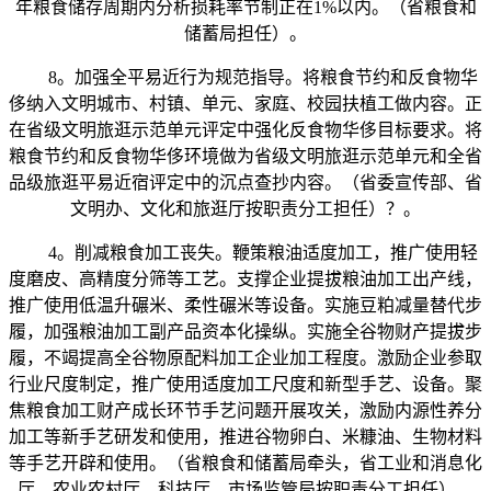
年粮食储存周期内分析损耗率节制正在1%以内。（省粮食和
储蓄局担任）。
8。加强全平易近行为规范指导。将粮食节约和反食物华
侈纳入文明城市、村镇、单元、家庭、校园扶植工做内容。正
在省级文明旅逛示范单元评定中强化反食物华侈目标要求。将
粮食节约和反食物华侈环境做为省级文明旅逛示范单元和全省
品级旅逛平易近宿评定中的沉点查抄内容。（省委宣传部、省
文明办、文化和旅逛厅按职责分工担任）？。
4。削减粮食加工丧失。鞭策粮油适度加工，推广使用轻
度磨皮、高精度分筛等工艺。支撑企业提拔粮油加工出产线，
推广使用低温升碾米、柔性碾米等设备。实施豆粕减量替代步
履，加强粮油加工副产品资本化操纵。实施全谷物财产提拔步
履，不竭提高全谷物原配料加工企业加工程度。激励企业参取
行业尺度制定，推广使用适度加工尺度和新型手艺、设备。聚
焦粮食加工财产成长环节手艺问题开展攻关，激励内源性养分
加工等新手艺研发和使用，推进谷物卵白、米糠油、生物材料
等手艺开辟和使用。（省粮食和储蓄局牵头，省工业和消息化
厅、农业农村厅、科技厅、市场监管局按职责分工担任）。