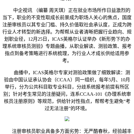
中企视讯 （编纂 周天琪）正在就业市场所作日益激烈的
当下，职业的不变性取成长前景成为职场人关心的焦点，国度
注册审核员以其专业门槛、持久价值取社会承认度，正成为跨
行业人才转型的新选择。为帮帮从业者清晰把握行业趋向、规
划职业径，12月25日，ICAS英格尔认证举办《新形势下的办
理系统审核员测验》专题曲播，从职业解读、测验政策、报考
指点到备考策略进行系统梳理，为行业人才成长供给适用参
考。
曲播中，ICAS英格尔专家对测验政策做了细致解读：测
验由中国认证承认协会（CCAA）同一组织，每年5月、10月
举行，分为公共科目取专业科目，分歧系统报考前提有所区
别；针对考生常见的注册疑问，连系CCAA-101《办理系统审
核员注册原则》等规范，供给针对性指点，帮帮考生避免“考
过无法注册”的环境。
注册审核员职业具备多方面劣势：无严酷春秋，经验越丰