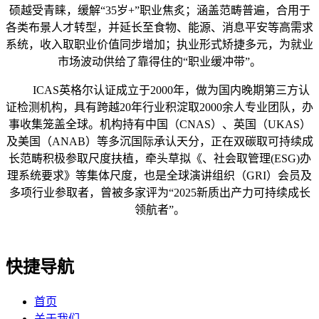
硕越受青睐，缓解“35岁+”职业焦炙；涵盖范畴普遍，合用于
各类布景人才转型，并延长至食物、能源、消息平安等高需求
系统，收入取职业价值同步增加；执业形式矫捷多元，为就业
市场波动供给了靠得住的“职业缓冲带”。
ICAS英格尔认证成立于2000年，做为国内晚期第三方认
证检测机构，具有跨越20年行业积淀取2000余人专业团队，办
事收集笼盖全球。机构持有中国（CNAS）、英国（UKAS）
及美国（ANAB）等多沉国际承认天分，正在双碳取可持续成
长范畴积极参取尺度扶植，牵头草拟《、社会取管理(ESG)办
理系统要求》等集体尺度，也是全球演讲组织（GRI）会员及
多项行业参取者，曾被多家评为“2025新质出产力可持续成长
领航者”。
快捷导航
首页
关于我们