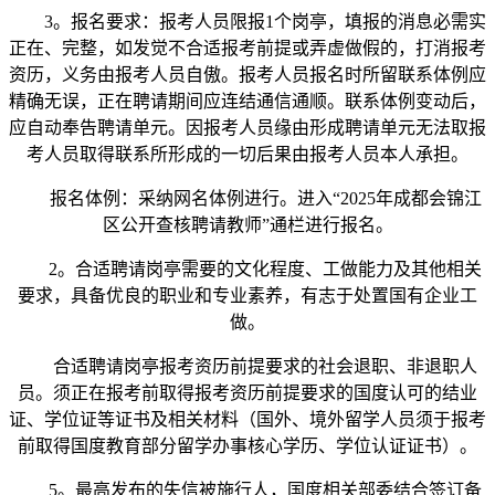
3。报名要求：报考人员限报1个岗亭，填报的消息必需实
正在、完整，如发觉不合适报考前提或弄虚做假的，打消报考
资历，义务由报考人员自傲。报考人员报名时所留联系体例应
精确无误，正在聘请期间应连结通信通顺。联系体例变动后，
应自动奉告聘请单元。因报考人员缘由形成聘请单元无法取报
考人员取得联系所形成的一切后果由报考人员本人承担。
报名体例：采纳网名体例进行。进入“2025年成都会锦江
区公开查核聘请教师”通栏进行报名。
2。合适聘请岗亭需要的文化程度、工做能力及其他相关
要求，具备优良的职业和专业素养，有志于处置国有企业工
做。
合适聘请岗亭报考资历前提要求的社会退职、非退职人
员。须正在报考前取得报考资历前提要求的国度认可的结业
证、学位证等证书及相关材料（国外、境外留学人员须于报考
前取得国度教育部分留学办事核心学历、学位认证证书）。
5。最高发布的失信被施行人，国度相关部委结合签订备