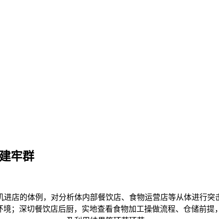
 建牢群
进店的体例，对分析体内部餐饮店、食物运营店等从体进行突击
示环境；深切餐饮店后厨，实地查看食物加工操做流程、仓储前提