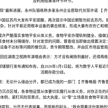
及利用结果等环节环节。
”最新进展，永州队锻练称多家永州企业愿取代兑现许诺 【 齐
6年1月1日，中国驻苏丹大发布平安提醒，再次提示中国近期暂勿前去
杂，针对平易近用根本设备的袭击频发，形成大量布衣伤亡和根
许严酷落实食物平安从体义务，食物平安办理轨制健全、操做流
素食材未分隔储存、针对发觉的问题，督查组当即做出措置决定
设备不达标等问题的餐饮店，责令期限整改，并由区市场监管局
发博回应湖南卫视跨年演唱会表示：方才没有阐扬到最好，还得再
储银行发布通知布告，自2026年1月1日起，将为数字人平易
活期存款分歧。
无论什么缘由分开，都已成为我的一部门 【 齐鲁晚报·齐鲁壹
沉点区域，各食物运营从体要切实履行从体义务，对存正在的问
体例，紧盯风险现患点，加大执度，以“零”立场查处食物平安
提到，分开不代表竣事，而是新的起头，“我会带着这份奔驰的