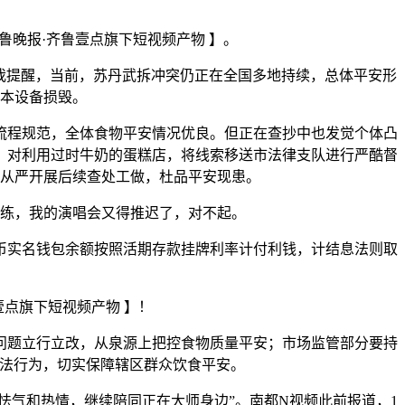
鲁晚报·齐鲁壹点旗下短视频产物 】。
苏丹。我提醒，当前，苏丹武拆冲突仍正在全国多地持续，总体平安形
本设备损毁。
程规范，全体食物平安情况优良。但正在查抄中也发觉个体凸
：对利用过时牛奶的蛋糕店，将线索移送市法律支队进行严酷督
从严开展后续查处工做，杜品平安现患。
练练，我的演唱会又得推迟了，对不起。
近币实名钱包余额按照活期存款挂牌利率计付利钱，计结息法则取
点旗下短视频产物 】！
题立行立改，从泉源上把控食物质量平安；市场监管部分要持
违法行为，切实保障辖区群众饮食平安。
怯气和热情，继续陪同正在大师身边”。南都N视频此前报道，1