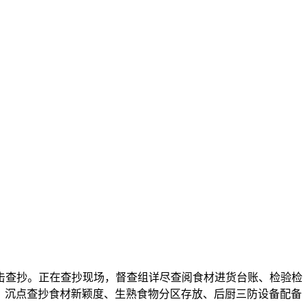
查抄。正在查抄现场，督查组详尽查阅食材进货台账、检验检
，沉点查抄食材新颖度、生熟食物分区存放、后厨三防设备配备