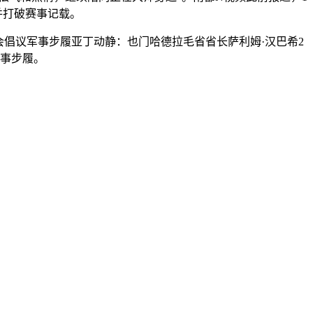
并打破赛事记载。
倡议军事步履亚丁动静：也门哈德拉毛省省长萨利姆·汉巴希2
事步履。