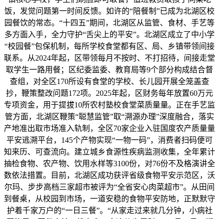
饭，发觉问题第一时间反馈。如许的“陪餐制”已成为北湖区校
园餐饮的常态。“十四五”期间，北湖区从监管、食材、手艺等
多方面入手，全力守护“舌尖上的平安”。北湖区成立了中小学
“校园餐”包保机制，每所学校食堂都有区、局、乡镇带领间接
联系。从2024年起，区带领每月不按时、不打招待，间接走堂
取学生一路用餐；区纪委监委、教育局等9个部分构成结合督
查组，对全区170所设有食堂的学校、长儿园开展全笼盖查
抄，鞭策整改问题172项。2025年起，区财务每年放置60万元
专项资金，用于提拔10所农村塾校食堂菜质量量。正在手艺监
管方面，北湖区鞭策“聪慧监管”取“溯源办理”深度融合，落实
产地准出取市场准入轨制，全区70家企业入驻国度农产质量量
平安逃溯平台，145个产物实现“一物一码”，消费者扫码便可
知来历、可查流向。建立城乡食源性疾病监测收集，全年累计
抽检食物、农产物、饮用水样等3100份，对76份不及格演讲全
数依法措置。目前，北湖区成功获评省级食物平安示范区，沃
尔玛、步步高档三家超市被评为“全省安心肉菜超市”。从田间
到餐桌，从校园到市场，一道安稳的食物平安防地，正默默守
护着千家万户的“一日三餐”。“从家走过来就几分钟，小病社