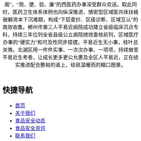
阁”，“简、便、验、廉”的西医药办事深受群众欢送。取此同
时，医药卫生体系体例也向纵深推进，慎密型区域医共体扶植
破解资本下沉难题，构成“下层查抄、区级诊断、区域互认”的
高效收集。郴州市第三人平易近病院成功建立省级临床沉点专
科，持续三年位列全省县级公立病院绩效查核前列，区域医疗
办事的“硬实力”和可及性同步提拔。平易近生无小事，枝叶总
关情。北湖区用一件件实事、一次次办事、一项项，持续做答
平易近生考卷，让成长更多更公允惠及全区人平易近，正在结
实推进配合敷裕的道上，绘就温暖而的糊口图景。
快捷导航
首页
关于我们
食品安全动态
食品安全资讯
联系我们