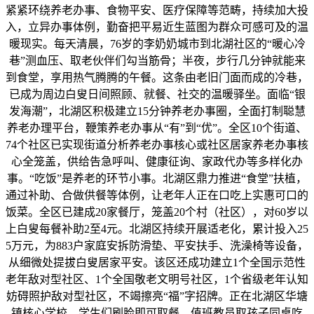
紧紧环绕养老办事、食物平安、医疗保障等范畴，持续加大投
入，立异办事体例，勤奋把平易近生蓝图为群众可感可及的温
暖现实。每天清晨，76岁的李奶奶城市到北湖社区的“暖心冷
巷”测血压、取老伙伴们勾当筋骨；半夜，步行几分钟就能来
到食堂，享用热气腾腾的午餐。这条由老旧门面而成的冷巷，
已成为周边白叟日间照顾、就餐、社交的温暖驿坐。面临“银
发海潮”，北湖区积极建立15分钟养老办事圈，全面打制聪慧
养老办理平台，鞭策养老办事从“有”到“优”。全区10个街道、
74个社区已实现街道分析养老办事核心或社区居家养老办事核
心全笼盖，供给告急呼叫、健康征询、家政代办等多样化办
事。“吃饭”是养老的环节小事。北湖区鼎力推进“食堂”扶植，
通过补助、合做供餐等体例，让老年人正在口吃上实惠可口的
饭菜。全区已建成20家餐厅，笼盖20个村（社区），对60岁以
上白叟每餐补助2至4元。北湖区持续开展适老化，累计投入25
5万元，为883户家庭安拆防滑垫、平安扶手、洗澡椅等设备，
从细微处提拔白叟居家平安。该区还成功建立1个全国示范性
老年敌对型社区、1个全国敬老文明号社区，1个省级老年认知
妨碍照护敌对型社区，不竭擦亮“福”字招牌。正在北湖区华塘
镇核心学校，学生们刷脸即可取餐，值班教员取孩子同桌吃