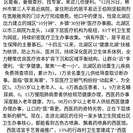
区能看，要做查抄、找专家，来这儿也便利。”12月26日，郴
州市第三人平易近病院，家住附近的居平易近王伯刚坚毅刚烈
在宽敞敞亮的门诊大厅完成缴费。他口中的便当，恰是北湖区
出力建立的城区“10分钟”、乡镇“30分钟”医疗办事圈。北湖区
以市三病院为龙头，14家下层医疗机构为枢纽，83个村卫生室
为网底，持续织密医疗卫生办事收集。“病有所医”，是平易近
生保障的主要基石。“十四五”以来，北湖区以“健康北湖”扶植
为统领，防止为从、医并沉，持续深化医药卫生体系体例，全
力鞭策优良医疗资本扩容下沉和区域平衡结构，让群众“近”享
便利、“安”享健康。聚焦“一老一小”，北湖区启动重生儿疾病
免费筛查项目，累计为1。1万余名重生儿供给筛查取诊断办
事。面临“银发海潮”，下层医疗卫朝气构纷纷“动起来”，为全
区5。3万65岁以上老年人、4。6万高血压患者、1。9万余名糖
尿病、0。15万慢阻肺病患者供给规范健康办理，西医药办事
深度融入老年健康，为5。98万65岁以上老年人供给西医健康
办理办事，让口的“医”靠更。西医药的奇特劣势，正在下层焕
发新的朝气。现在，走进北湖区的任何一家乡镇卫生院或社区
卫生办事核心，都能看到古色古喷鼻、飘着药喷鼻的西医馆。
西医适宜手艺普遍推广，13%的行政村卫生室建成了“西医