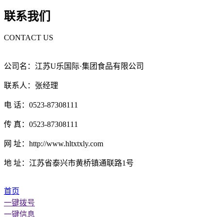
联系我们
CONTACT US
公司名：江苏U乐国际·集团食品有限公司
联系人：张经理
电 话：0523-87308111
传 真：0523-87308111
网 址：http://www.hltxtxly.com
地 址：江苏省泰兴市黄桥镇通联路1号
首页
一键拨号
一键信息