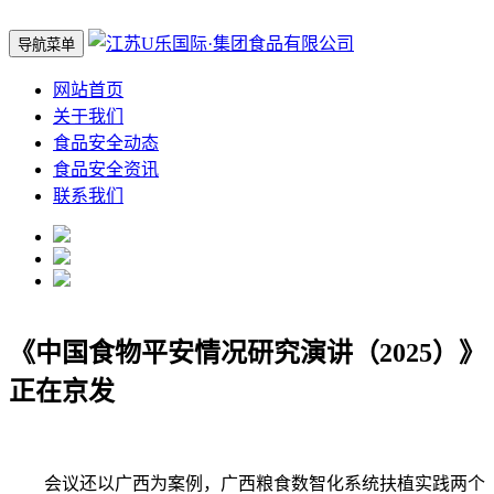
导航菜单
网站首页
关于我们
食品安全动态
食品安全资讯
联系我们
《中国食物平安情况研究演讲（2025）》
正在京发
会议还以广西为案例，广西粮食数智化系统扶植实践两个