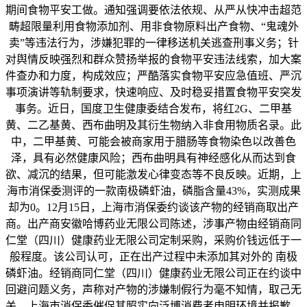
期间食物平安工做。通知强调要依法依规、从严从快冲击超范
畴超限量利用食物添加剂、用非食物原料出产食物、“鬼魂外
卖”等违法行为，涉嫌犯罪的一律移送机关逃查刑事义务；针
对舆情反映强烈和群众赞扬举报的食物平安违法线索，加大案
件查办和力度，构成效应；严酷落实食物平安应急值班、严沉
事项演讲等轨制要求，快速响应、及时稳妥措置食物平安突发
事务。近日，国度卫生健康委结合发布，将红2G、二甲基
黄、二乙基黄、西布曲明及其衍生物纳入非食用物质名录。此
中，二甲基黄、可能会被商家用于腊肠等食物染色以改善色
泽，具有必然健康风险；西布曲明具有神经感化从而达到食
欲、减沉的结果，但可能激发心律变态等不良反映。近期，上
海市消保委测评的一款南极磷虾油，磷脂含量43%，实测成果
却为0。12月15日，上海市消保委约谈该产物的经销商取出产
商。出产商安徽哈博药业无限公司陈述，涉事产物由经销商同
仁堂（四川）健康药业无限公司定制采购，采购价钱远低于一
般程度。该公司认可，正在出产过程中未添加其对外的 南极
磷虾油。经销商同仁堂（四川）健康药业无限公司正在约谈中
回避问题义务，声称对产物的涉嫌制假行为毫不知情，取己无
关。上海市消保委催促其照实向泛博消费者申明环境并报歉，