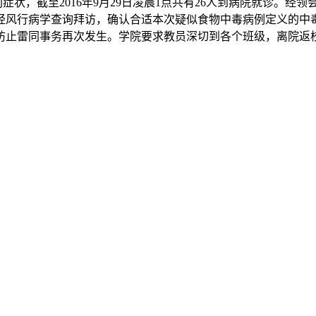
症状，截至2016年9月29日凌晨1点共有26人到病院就诊。
经风行病学查询拜访，确认合适本次疑似食物中毒病例定义的中毒
防止雷同事务再次发生。学院要求教员深切到各个班级，离院返