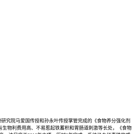
康研究院马爱国传授和孙永叶传授掌管完成的《食物养分强化剂
铁具有生物利费用高、不易惹起铁蓄积和胃肠道刺激等长处，《食物