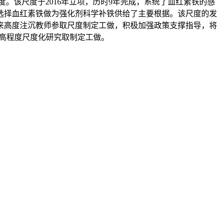
。该尺度于2016年立项，历时9年完成，系统了血红素铁的感
选择血红素铁做为强化剂科学补铁供给了主要根据。该尺度的发
来高度注沉教师参取尺度制定工做，积极加强政策支撑指导，将
等高程度尺度化研究取制定工做。