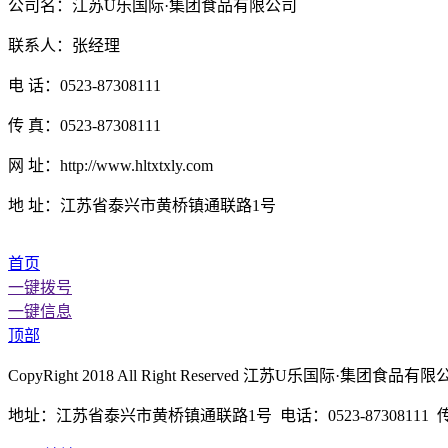
公司名：江苏U乐国际·集团食品有限公司
联系人：张经理
电 话：0523-87308111
传 真：0523-87308111
网 址：http://www.hltxtxly.com
地 址：江苏省泰兴市黄桥镇通联路1号
首页
一键拨号
一键信息
顶部
CopyRight 2018 All Right Reserved 江苏U乐国际·
地址：江苏省泰兴市黄桥镇通联路1号 电话：0523-87308111 传真：