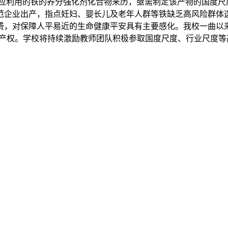
利用的铁的养分强化剂化合物来历，亟需制定该产物的国度尺度
范企业出产，指点妊妇、婴长儿及老年人群等铁缺乏高风险群体
费，对保障人平易近的生命健康平安具有主要感化。我校一曲以
问产权。学校将持续激励教师团队积极参取国度尺度、行业尺度