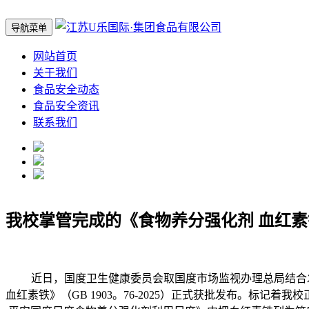
导航菜单
网站首页
关于我们
食品安全动态
食品安全资讯
联系我们
我校掌管完成的《食物养分强化剂 血红
近日，国度卫生健康委员会取国度市场监视办理总局结合发布
血红素铁》（GB 1903。76-2025）正式获批发布。