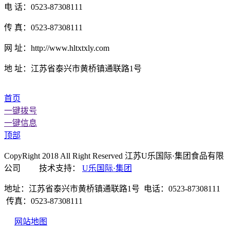
电 话：0523-87308111
传 真：0523-87308111
网 址：http://www.hltxtxly.com
地 址：江苏省泰兴市黄桥镇通联路1号
首页
一键拨号
一键信息
顶部
CopyRight 2018 All Right Reserved 江苏U乐国际·集团食品有限
公司 技术支持：
U乐国际·集团
地址：江苏省泰兴市黄桥镇通联路1号 电话：0523-87308111
传真：0523-87308111
网站地图