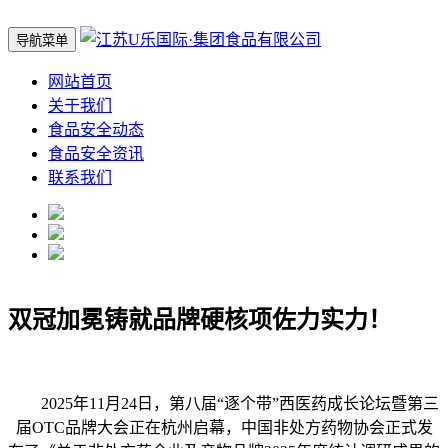
导航菜单
网站首页
关于我们
食品安全动态
食品安全资讯
联系我们
双冠加冕铸就品牌硬核项佐力实力！
2025年11月24日，第八届“逐个带”西医药成长论坛暨第三
届OTC品牌大会正在杭州启幕，中国非处方药物协会正式发