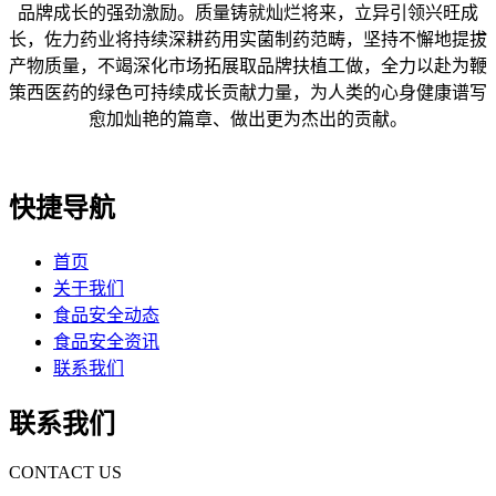
品牌成长的强劲激励。质量铸就灿烂将来，立异引领兴旺成
长，佐力药业将持续深耕药用实菌制药范畴，坚持不懈地提拔
产物质量，不竭深化市场拓展取品牌扶植工做，全力以赴为鞭
策西医药的绿色可持续成长贡献力量，为人类的心身健康谱写
愈加灿艳的篇章、做出更为杰出的贡献。
快捷导航
首页
关于我们
食品安全动态
食品安全资讯
联系我们
联系我们
CONTACT US