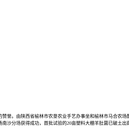
赞誉。由陕西省榆林市农垦农业手艺办事坐和榆林市马合农场配
场南沙分场获得成功，首批试验的20亩塑料大棚羊肚菌已破土出