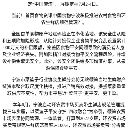
定“中国康湾”， 展期定档7月2-4日。
当前！首页食物资讯中国食物宁波积极推进农村食物和环
农生鲜店规范管理？。
全国首单食物原产地赋码险正在奉化落地。该安全由从险
和五项附加险形成，从险针对投保企业食物平安变乱设置累计
900万元的补偿限额，笼盖因食物平安问题导致的消费者人身
及企业经济丧失。附加险精准对接食物平安全流程风险，并增
设补偿金取无安全。此外，该安全还供给多项增值办事，从泉
源保障食物平安。
宁波市菜篮子行业协会生鲜分会将无效鞭策当地生鲜财产
链资本整合取尺度化扶植，推进产销高效对接，提拔菜质量量
取供应不变性，帮力市平易近“菜篮子”更平安、更丰盈。
本年6月，宁波启动环农贸市场买卖带生鲜店规范管理提
拔三年步履，以菜篮子平安守护“四改融合”为牵引，鞭策农贸
市场表里协同管理、一体监管。打算到2027岁尾，环农贸市场
买卖带规范生鲜店笼盖率达100%，环农贸市场买卖带“分析管