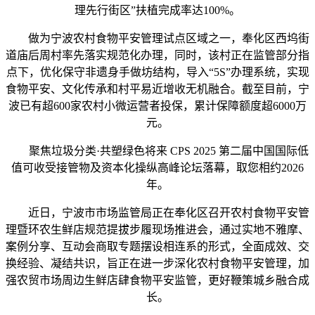
理先行街区”扶植完成率达100%。
做为宁波农村食物平安管理试点区域之一，奉化区西坞街
道庙后周村率先落实规范化办理，同时，该村正在监管部分指
点下，优化保守非遗身手做坊结构，导入“5S”办理系统，实现
食物平安、文化传承和村平易近增收无机融合。截至目前，宁
波已有超600家农村小微运营者投保，累计保障额度超6000万
元。
聚焦垃圾分类·共塑绿色将来 CPS 2025 第二届中国国际低
值可收受接管物及资本化操纵高峰论坛落幕，取您相约2026
年。
近日，宁波市市场监管局正在奉化区召开农村食物平安管
理暨环农生鲜店规范提拔步履现场推进会，通过实地不雅摩、
案例分享、互动会商取专题摆设相连系的形式，全面成效、交
换经验、凝结共识，旨正在进一步深化农村食物平安管理，加
强农贸市场周边生鲜店肆食物平安监管，更好鞭策城乡融合成
长。