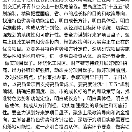
划交汇的汗青节点交出一份及格答卷。要高度注沉“十五五”规
划编制，精确把握国度、省、市的成长标的目的和政策导向，
找准特色劣势和功能定位，明白成长方针，明白具体径，明白
实施载体，构成从方针到径、从径到项目标闭环系统，切实加
强规划的系统性和可施行性。要全力谋划好来岁项目盘子，聚
焦上级政策导向和资金投向，鞭策政策利好为实实正在正在的
优良项目。立脚各县特色劣势和方针定位，深切研究项目实施
需要性和落地可能性，进一步明白投资从体、落实环节要素，
做实项目盘子。环绕化工园区、财产链等持续开展好精准招
商，出力补链延链强链，动态充分项目盘子。做好项目前期，
及时处理堵点，优化审批办事，争取项目早日开工、早日达
效，以高质量项目支持高质量成长。要高度注沉“十五五”规划
编制，精确把握国度、省、市的成长标的目的和政策导向，找
准特色劣势和功能定位，明白成长方针，明白具体径，明白实
施载体，构成从方针到径、切实加强规划的系统性和可施行
性。要全力谋划好来岁项目盘子，聚焦上级政策导向和资金投
向，立脚各县特色劣势和方针定位，深切研究项目实施需要性
和落地可能性，进一步明白投资从体、落实环节要素，做实项