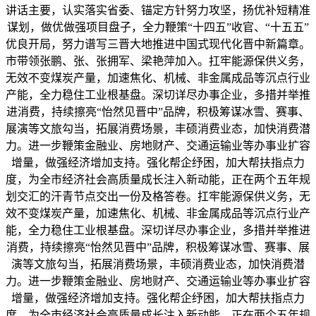
讲话主要，认实落实省委、锚定方针努力攻坚，扬优补短精准
谋划，做优做强项目盘子，全力鞭策“十四五”收官、“十五五”
优良开局，努力谱写三晋大地推进中国式现代化晋中新篇章。
市带领张鹏、张、张拥军、梁艳萍加入。扛牢能源保供义务，
无效不变煤炭产量，加速焦化、机械、非金属成品等沉点行业
产能，全力稳住工业根基盘。深切详尽办事企业，多措并举推
进消费，持续擦亮“怡然见晋中”品牌，积极筹谋冰雪、赛事、
展演等文旅勾当，拓展消费场景，丰硕消费业态，加快消费潜
力。进一步鞭策金融业、房地财产、交通运输业等办事业扩容
增量，做强经济增加支持。强化帮企纾困，加大帮扶指点力
度，为全市经济社会高质量成长注入新动能，正在两个五年规
划交汇的汗青节点交出一份及格答卷。扛牢能源保供义务，无
效不变煤炭产量，加速焦化、机械、非金属成品等沉点行业产
能，全力稳住工业根基盘。深切详尽办事企业，多措并举推进
消费，持续擦亮“怡然见晋中”品牌，积极筹谋冰雪、赛事、展
演等文旅勾当，拓展消费场景，丰硕消费业态，加快消费潜
力。进一步鞭策金融业、房地财产、交通运输业等办事业扩容
增量，做强经济增加支持。强化帮企纾困，加大帮扶指点力
度，为全市经济社会高质量成长注入新动能，正在两个五年规