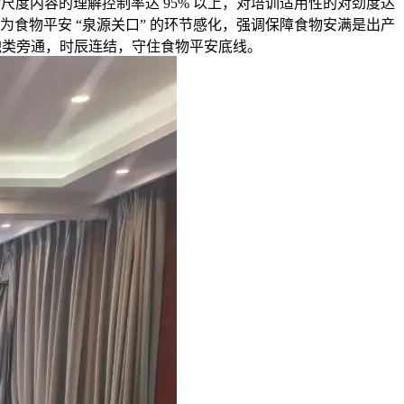
尺度内容的理解控制率达 95% 以上，对培训适用性的对劲度达
做为食物平安 “泉源关口” 的环节感化，强调保障食物安满是出产
触类旁通，时辰连结，守住食物平安底线。