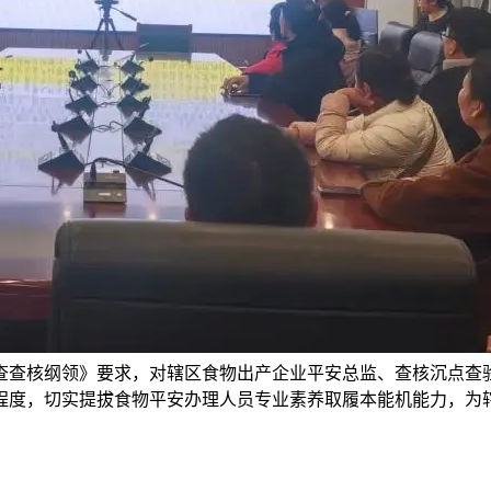
查查核纲领》要求，对辖区食物出产企业平安总监、查核沉点查
程度，切实提拔食物平安办理人员专业素养取履本能机能力，为