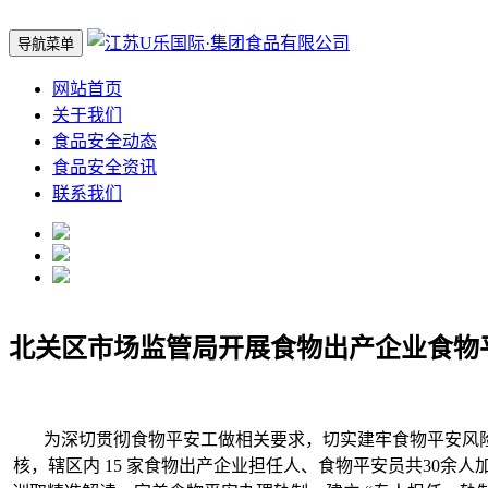
导航菜单
网站首页
关于我们
食品安全动态
食品安全资讯
联系我们
北关区市场监管局开展食物出产企业食物
为深切贯彻食物平安工做相关要求，切实建牢食物平安风险
核，辖区内 15 家食物出产企业担任人、食物平安员共30余人