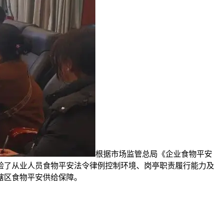
根据市场监管总局《企业食物平安
验了从业人员食物平安法令律例控制环境、岗亭职责履行能力及
辖区食物平安供给保障。