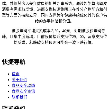
体，并将其嵌入美年健康的相关办事系统，通过智能算法阐发
消费者需求取反馈，进而支撑技源集团正在养分产物配方和剂
型等方面的持续立异，同时支撑美年健康持续优化其为客户供
给的办事体验和价值。
该股筹码平均买卖成本为30。40元，近期该股获筹码青
睐，且集中度渐增；目前股价接近支持位29。00，留意支持位
处反弹，若跌破支持位则可能会一波下跌行情。
快捷导航
首页
关于我们
食品安全动态
食品安全资讯
联系我们