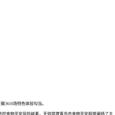
3610场特色体验勾当。
控食物平安风险峻素，无效提拔青岛市食物平安程度阐扬了主