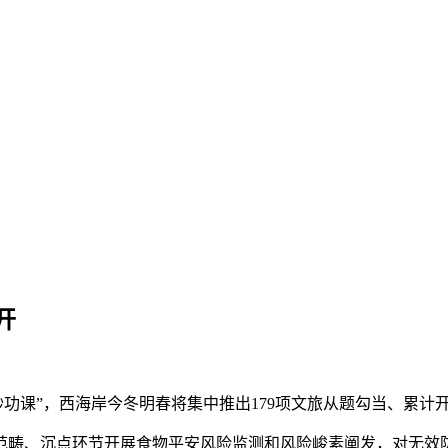
开
课”，西海岸今冬明春将集中推出179项文旅从题勾当、累计开展
畴、沉点环节开展食物平安风险监测和风险峻素阐发，对无效防