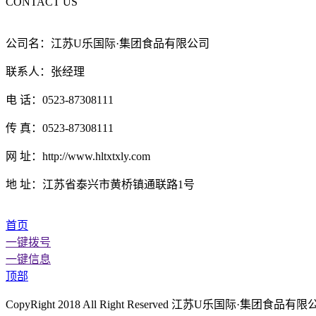
CONTACT US
公司名：江苏U乐国际·集团食品有限公司
联系人：张经理
电 话：0523-87308111
传 真：0523-87308111
网 址：http://www.hltxtxly.com
地 址：江苏省泰兴市黄桥镇通联路1号
首页
一键拨号
一键信息
顶部
CopyRight 2018 All Right Reserved 江苏U乐国际·