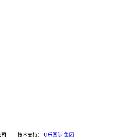
集团食品有限公司 技术支持：
U乐国际·集团