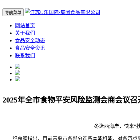
导航菜单
网站首页
关于我们
食品安全动态
食品安全资讯
联系我们
2025年全市食物平安风险监测会商会议召
冬逛西海岸，快来“抄功
纪总纲指出，目前青岛市各部分连系本能机能，对各沉点范