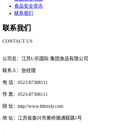
食品安全资讯
联系我们
联系我们
CONTACT US
公司名：江苏U乐国际·集团食品有限公司
联系人：张经理
电 话：0523-87308111
传 真：0523-87308111
网 址：http://www.hltxtxly.com
地 址：江苏省泰兴市黄桥镇通联路1号