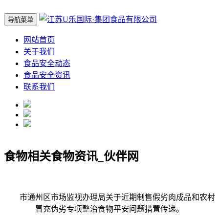
导航菜单
网站首页
关于我们
食品安全动态
食品安全资讯
联系我们
食物相关食物资讯_伙伴网
市通州区市场监视办理局关于近期制售假劣肉成品和农村
冒充伪劣专项整治食物平安问题措置传递。