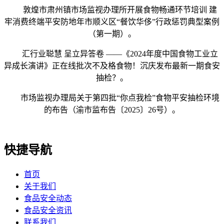
敦煌市肃州镇市场监视办理所开展食物畅通环节培训 建
牢消费终端平安防地年市顺义区“餐饮华侈”行政惩罚典型案例
（第一期）。
汇行业聪慧 呈立异答卷 ——《2024年度中国食物工业立
异成长演讲》正在线批次不及格食物！沉庆发布最新一期食安
抽检？。
市场监视办理局关于第四批“你点我检”食物平安抽检环境
的布告（渝市监布告〔2025〕26号）。
快捷导航
首页
关于我们
食品安全动态
食品安全资讯
联系我们