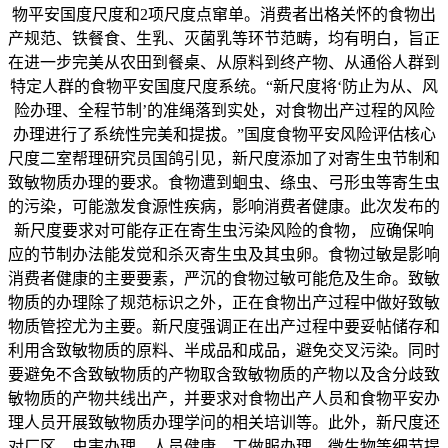
物平安国度尺度和2项尺度点窜单。消费者出格关怀的食物出
产规范、铁餐食、生乳、灭菌乳等环节范畴，均有明白，旨正
在进一步完美从农田到餐桌、从原料到终产物、从通俗人群到
特定人群的食物平安国度尺度系统。“新尺度将‘防止为从、风
险办理、全程节制’的准绳落到实处，对食物出产过程的风险
办理进行了系统性完美和提拔。”国度食物平安风险评估核心
尺度二室帮理研究员国鸽引见，新尺度添加了对寄生虫节制和
致敏物质办理的要求。食物遭到蛔虫、绦虫、弓形虫等寄生虫
的污染，可能激发食源性疾病，影响消费者健康。此次发布的
新尺度要求对可能存正在寄生虫污染风险的食物， 应确保响
应的节制办法能发觉和杀灭寄生虫及其虫卵。食物过敏是影响
消费者健康的主要要素，严沉的食物过敏可能危及生命。致敏
物质的办理除了规范标识之外，正在食物出产过程中做好致敏
物质管控尤为主要。新尺度强调正在出产过程中要妥帖储存和
利用含致敏物质的原料、半成品和成品，避免交叉污染。同时
要避免不含致敏物质的产物取含致敏物质的产物以及含分歧致
敏物质的产物共线出产，并要求对食物出产人员和食物平安办
理人员开展致敏物质办理学问的相关培训等。此外，新尺度还
对厂区、虫害办理、人员健康、工做服办理、微生物等细节提