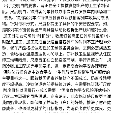
出了更明白的要求，旨正在全面提拔食物出产的卫生节制程
度。尺度明白，铁搭客列车餐饮办事次要包罗餐车内现场加工
餐食、铁搭客列车冷链供应餐食以及铁搭客列车收集订餐食
物。针对每种形式，尺度都提出了具体的平安管控要求。如，
搭客列车冷链餐食出产需具备从动化包拆出产线和速冷设备，
加工日期要切确到“时和分”；收集订餐需正在列车到坐前1小
时起头加工，加工完成至配送至搭客列车的时间不宜跨越30分
钟；餐车严酷按操做规程加工制做各类食物，烹调必需烧熟煮
透，食物核心温度应达到70℃以上。郑州铁卫生监视所从任医
师王增朝暗示，尺度旨正在凸起泉源节制，奉行净菜上车，规
范冷链加工配送等手艺要求，进一步提高食物平安办理程度，
保障亿万搭客途中饮食平安。“生乳酸度是权衡生乳新颖度的
主要目标之一。跟着我国奶畜养殖财产不竭成长、奶畜养殖程
度不竭提高、冷链储运等前提持续改善，有需要修订现行尺度
酸度目标以满脚行业成长需要。”国度食物平安风险评估核心
尺度二室副研究员陈潇说。专家暗示，此次修订使尺度更合适
我国奶业现状，既保障了养殖场（户）的好处，推进了财产健
康成长，也通过更科学的目标指导，为消费者供给更优良、更