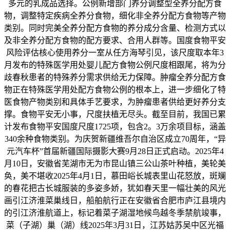
多元的乳成品选择。公例新增部门养分调整型全养分配方食
物，调整特定疾病全养分食物，细化非全养分配方食物等产物
类别。同时完美全养分配方食物的养分成分含量、检测方式以
及非全养分配方食物的配方要求、合用人群等。国度食物平安
风险评估核心使用养分一室从任方海琴引见，该尺度取本年3
月发布的特殊医学用处婴儿配方食物公例尺度相跟尾，将为分
歧春秋患者的特殊养分需求供给无力保障。肿瘤全养分配方食
物正在特殊医学用处配方食物公例的根本上，进一步细化了特
医食物产物类别和具体手艺要求，为肿瘤患者供给更好养分支
撑。食物平安无小事，尺度扶植无尽头。截至目前，我国已累
计发布食物平安国度尺度1725项，包含2。3万余项目标，涵盖
340余种食物类别。为庆贺新疆维吾尔自治区成立70周年，“异
元汽车杯”首届新疆国际摄影大赛9月28日正式启动。2025年4
月10日，安徽省芜湖市无为市昆山镇三公山茶叶种植，美轮美
奂，美不堪收2025年4月1日，慕田峪长城表里山花怒放，斑斓
的春花把古长城服装的多姿多娇，犹如春天里一幅壮美的风光
画引江济淮菜巢线日，船舶航行正在安徽省合肥市庐江县境内
的引江济淮航道上，标记着菜子湖湿地候鸟越冬季禁航竣事，
菜（子湖）巢（湖）线2025年3月31日，江苏姑苏吴中区光福