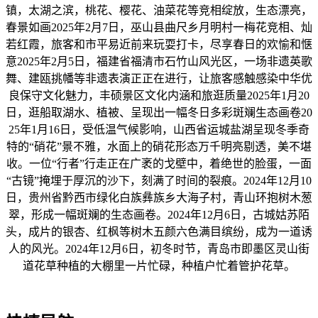
镇，太湖之滨，桃花、樱花、油菜花等竞相绽放，生态漂亮，
春景如画2025年2月7日，巫山县曲尺乡月明村一梅花竞相、灿
若红霞，旅客和市平易近前来玩耍打卡，尽享春日的欢愉和惬
意2025年2月5日，福建省福清市石竹山风光区，一场非遗英歌
舞、建瓯挑幡等非遗表演正正在进行，让旅客感触感染中华优
良保守文化魅力，丰硕景区文化内涵和旅逛质量2025年1月20
日，逛船取湖水、植被、呈现出一幅冬日多彩斑斓生态画卷20
25年1月16日，受低温气候影响，山西省运城盐湖呈现冬季奇
特的“硝花”景不雅，水面上的硝花形态万千明亮剔透，美不堪
收。一位“行者”行走正在广袤的戈壁中，着绝世的脸蛋，一面
“古镜”掩埋于厚沉的沙下，刻满了时间的裂痕。2024年12月10
日，贵州省黔西市绿化白族彝族乡大海子村，青山环抱树木葱
翠，形成一幅斑斓的生态画卷。2024年12月6日，古城姑苏陌
头，成片的银杏、红枫等树木五颜六色满目缤纷，成为一道诱
人的风光。2024年12月6日，初冬时节，青岛市即墨区灵山街
道花草种植的大棚里一片忙碌，种植户忙着管护花草。